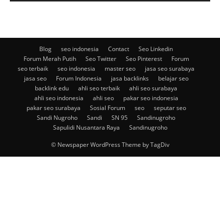
Blog
seo indonesia
Contact
Seo Linkedin
Forum Merah Putih
Seo Twitter
Seo Pinterest
Forum
seo terbaik
seo indonesia
master seo
jasa seo surabaya
jasa seo
Forum Indonesia
jasa backlinks
belajar seo
backlink edu
ahli seo terbaik
ahli seo surabaya
ahli seo indonesia
ahli seo
pakar seo indonesia
pakar seo surabaya
Sosial Forum
seo
seputar seo
Sandi Nugroho
Sandi
SN 95
Sandinugroho
Sapulidi Nusantara Raya
Sandinugroho
© Newspaper WordPress Theme by TagDiv