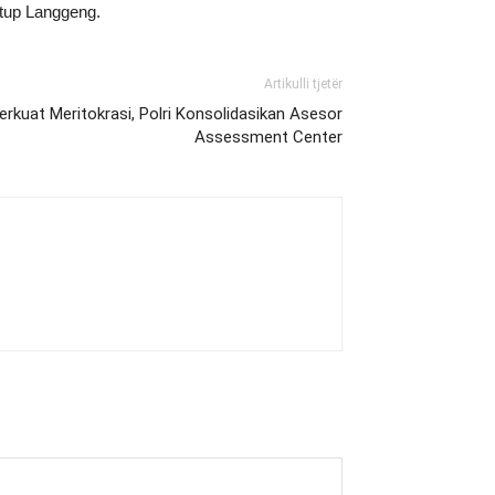
utup Langgeng.
Artikulli tjetër
erkuat Meritokrasi, Polri Konsolidasikan Asesor
Assessment Center