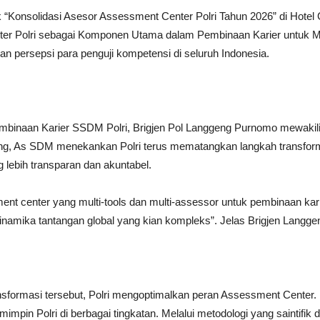
 “Konsolidasi Asesor Assessment Center Polri Tahun 2026” di Hotel
r Polri sebagai Komponen Utama dalam Pembinaan Karier untuk Me
 persepsi para penguji kompetensi di seluruh Indonesia.
embinaan Karier SSDM Polri, Brigjen Pol Langgeng Purnomo mewakil
eng, As SDM menekankan Polri terus mematangkan langkah transform
g lebih transparan dan akuntabel.
t center yang multi-tools dan multi-assessor untuk pembinaan karier 
inamika tantangan global yang kian kompleks”. Jelas Brigjen Langge
ormasi tersebut, Polri mengoptimalkan peran Assessment Center. Fasil
mpin Polri di berbagai tingkatan. Melalui metodologi yang saintifi