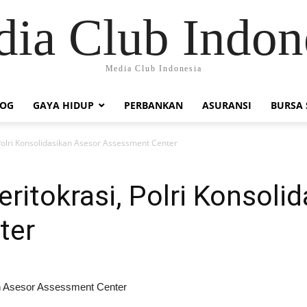
ia Club Indon
Media Club Indonesia
LOG
GAYA HIDUP
PERBANKAN
ASURANSI
BURSA
Polri Konsolidasikan Asesor Assessment Center
ritokrasi, Polri Konsoli
ter
an Asesor Assessment Center