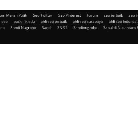
um Merah Putih
Seo Twitter
Seo Pinterest
Forum
seo terbaik
seo i
r seo
backlink edu
ahli seo terbaik
ahli seo surabaya
ahli seo indonesi
seo
Sandi Nugroho
Sandi
SN 95
Sandinugroho
Sapulidi Nusantara 