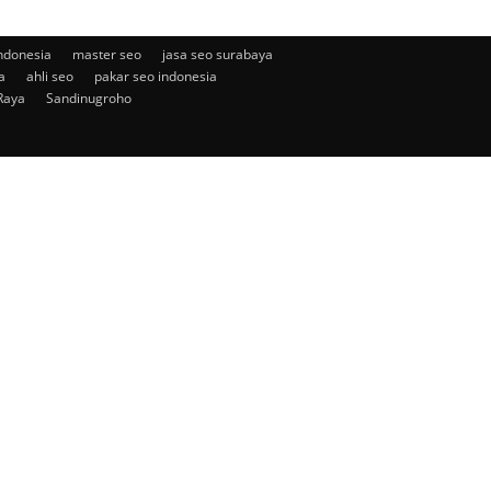
ndonesia
master seo
jasa seo surabaya
a
ahli seo
pakar seo indonesia
Raya
Sandinugroho