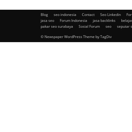
Blog
seo indonesia
Contact
Seo Linkedin
For
jasa seo
Forum Indonesia
jasa backlinks
belaja
pakar seo surabaya
Sosial Forum
seo
seputar 
© Newspaper WordPress Theme by TagDiv