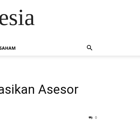
esia
 SAHAM
dasikan Asesor
0