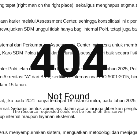
 tepat (right man on the right place), sekaligus menghapus stigma su
aan karier melalui Assessment Center, sehingga konsolidasi ini diper
ewujudkan SDM unggul tidak hanya bagi internal Polri, tetapi juga ba
404
ksternal dari Perkumpulan Assessment Center Indonesia untuk membe
, Karo SDM Polda jajaran dan seluruh assessor Polri baik secara fis
ter Polri telah menunjukkan lompatan besar. Hingga tahun 2025, Polr
gan Akreditasi “A” dari BKN, sertifikasi internasional ISO 9001:2015,
alam 15 tahun.
Not Found
t, jika pada 2021 hanya terdapat 18 instansi mitra, pada tahun 2025
sternal. Sebagai bentuk apresiasi, dalam acara ini juga diberikan pe
The resource requested could not be found on this server!
kup internal maupun layanan eksternal.
terus menyempurnakan sistem, menguatkan metodologi dan menjaga 