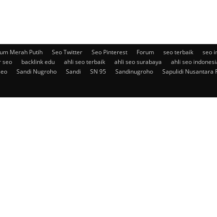
um Merah Putih
Seo Twitter
Seo Pinterest
Forum
seo terbaik
seo i
r seo
backlink edu
ahli seo terbaik
ahli seo surabaya
ahli seo indonesi
seo
Sandi Nugroho
Sandi
SN 95
Sandinugroho
Sapulidi Nusantara 