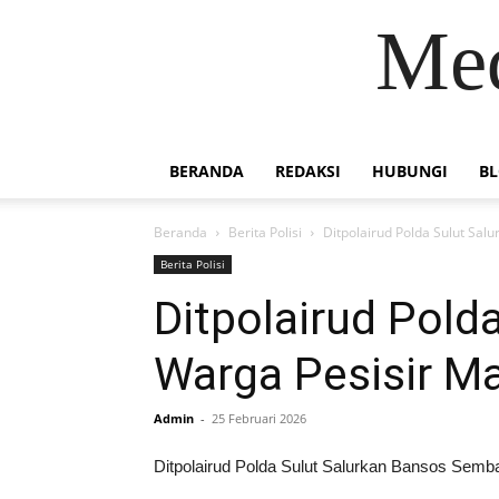
Med
BERANDA
REDAKSI
HUBUNGI
B
Beranda
Berita Polisi
Ditpolairud Polda Sulut Sa
Berita Polisi
Ditpolairud Pol
Warga Pesisir M
Admin
-
25 Februari 2026
Ditpolairud Polda Sulut Salurkan Bansos Semb