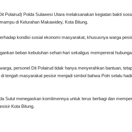
 (Dit Polairud) Polda Sulawesi Utara melaksanakan kegiatan bakti s
 mampu di Kelurahan Makawidey, Kota Bitung.
i terhadap kondisi sosial ekonomi masyarakat, khususnya warga pes
ngankan beban kebutuhan sehari-hari sekaligus mempererat hubungan
a, personel Dit Polairud tidak hanya menyerahkan bantuan, tetapi
 di tengah masyarakat pesisir menjadi simbol bahwa Polri selalu had
ud Polda Sulut menegaskan komitmennya untuk terus berbagi dan memp
esisir Kota Bitung.