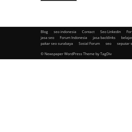
Blog
seo indonesia
Contact
Seo Linkedin
For
jasa seo
Forum Indonesia
jasa backlinks
belaja
pakar seo surabaya
Sosial Forum
seo
seputar 
© Newspaper WordPress Theme by TagDiv