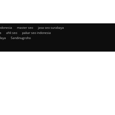
ndonesia
master seo
jasa seo surabaya
a
ahli seo
pakar seo indonesia
Raya
Sandinugroho