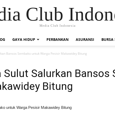
ia Club Indon
Media Club Indonesia
LOG
GAYA HIDUP
PERBANKAN
ASURANSI
BURSA
lurkan Bansos Sembako untuk Warga Pesisir Makawidey Bitung
da Sulut Salurkan Banso
akawidey Bitung
ako untuk Warga Pesisir Makawidey Bitung