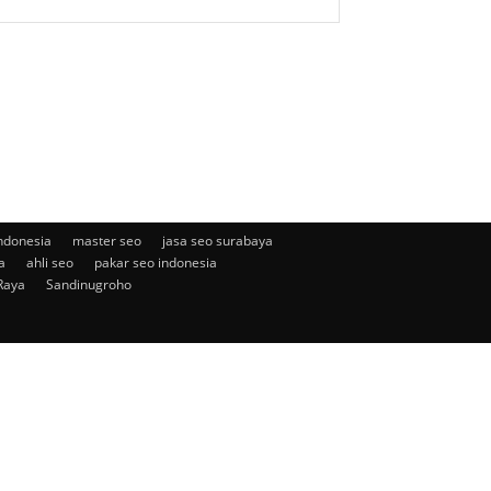
ndonesia
master seo
jasa seo surabaya
a
ahli seo
pakar seo indonesia
Raya
Sandinugroho