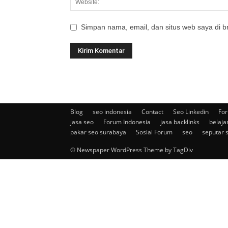
Simpan nama, email, dan situs web saya di br
Blog
seo indonesia
Contact
Seo Linkedin
For
jasa seo
Forum Indonesia
jasa backlinks
belaja
pakar seo surabaya
Sosial Forum
seo
seputar 
© Newspaper WordPress Theme by TagDiv