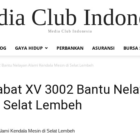
ia Club Indon
Media Club Indonesia
LOG
GAYA HIDUP
PERBANKAN
ASURANSI
BURSA
02 Bantu Nelayan Alami Kendala Mesin di Selat Lembeh
labat XV 3002 Bantu Nel
i Selat Lembeh
lami Kendala Mesin di Selat Lembeh