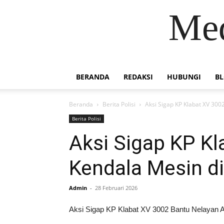
Med
BERANDA
REDAKSI
HUBUNGI
B
Beranda
Berita Polisi
Aksi Sigap KP Klabat XV 30
Berita Polisi
Aksi Sigap KP K
Kendala Mesin d
Admin
-
28 Februari 2026
Aksi Sigap KP Klabat XV 3002 Bantu Nelayan A