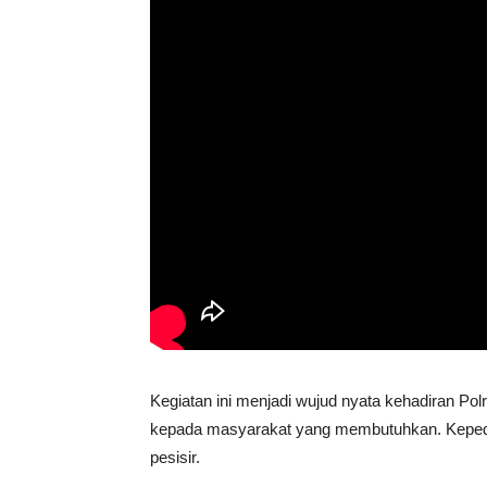
Kegiatan ini menjadi wujud nyata kehadiran Po
kepada masyarakat yang membutuhkan. Kepedul
pesisir.