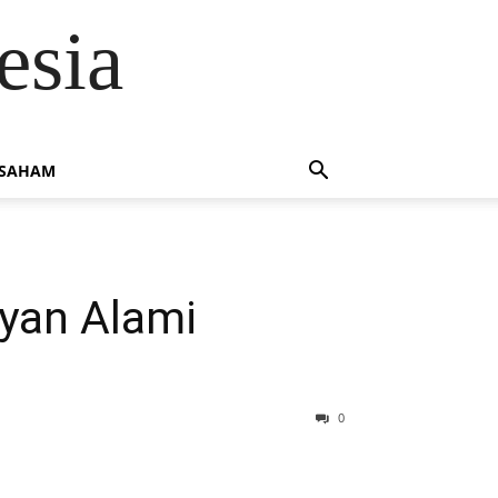
esia
 SAHAM
ayan Alami
0