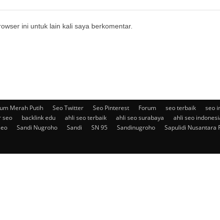
owser ini untuk lain kali saya berkomentar.
um Merah Putih
Seo Twitter
Seo Pinterest
Forum
seo terbaik
seo i
r seo
backlink edu
ahli seo terbaik
ahli seo surabaya
ahli seo indonesi
seo
Sandi Nugroho
Sandi
SN 95
Sandinugroho
Sapulidi Nusantara 