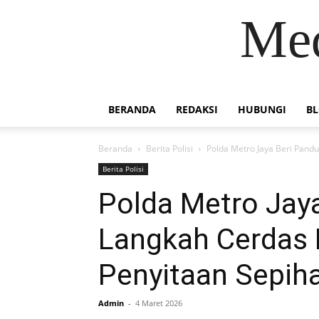
Med
BERANDA
REDAKSI
HUBUNGI
B
Beranda
Berita Polisi
Polda Metro Jaya Beri Pand
Berita Polisi
Polda Metro Jay
Langkah Cerdas 
Penyitaan Sepih
Admin
-
4 Maret 2026