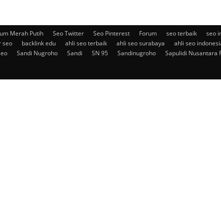
um Merah Putih
Seo Twitter
Seo Pinterest
Forum
seo terbaik
seo i
r seo
backlink edu
ahli seo terbaik
ahli seo surabaya
ahli seo indonesi
seo
Sandi Nugroho
Sandi
SN 95
Sandinugroho
Sapulidi Nusantara 