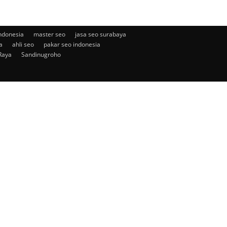
ndonesia
master seo
jasa seo surabaya
a
ahli seo
pakar seo indonesia
Raya
Sandinugroho