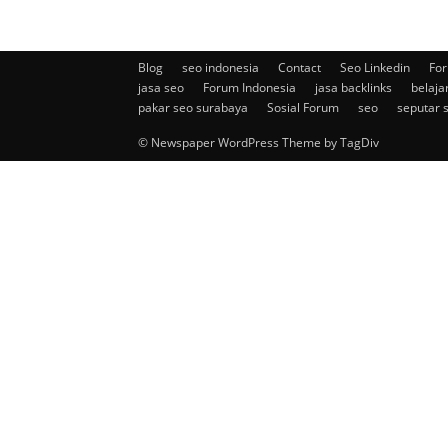
Blog
seo indonesia
Contact
Seo Linkedin
For
jasa seo
Forum Indonesia
jasa backlinks
belaja
pakar seo surabaya
Sosial Forum
seo
seputar 
© Newspaper WordPress Theme by TagDiv