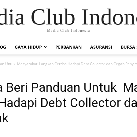
ia Club Indon
Media Club Indonesia
LOG
GAYA HIDUP
PERBANKAN
ASURANSI
BURSA
uan Untuk Masyarakat: Langkah Cerdas Hadapi Debt Collector dan Cegah Penyit
a Beri Panduan Untuk Ma
Hadapi Debt Collector d
ak