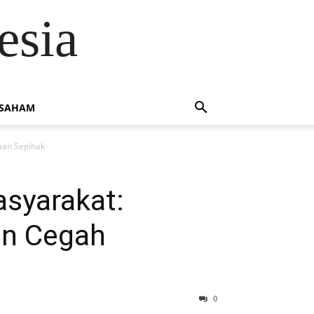
esia
 SAHAM
aan Sepihak
syarakat:
an Cegah
0