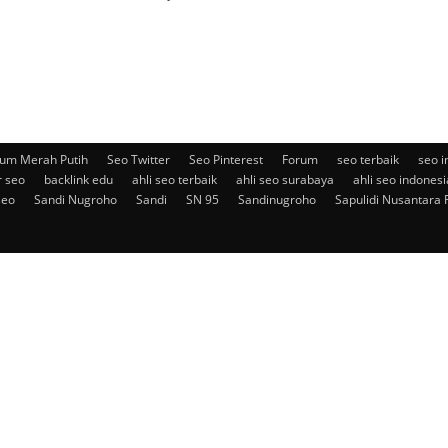
um Merah Putih
Seo Twitter
Seo Pinterest
Forum
seo terbaik
seo i
r seo
backlink edu
ahli seo terbaik
ahli seo surabaya
ahli seo indonesi
seo
Sandi Nugroho
Sandi
SN 95
Sandinugroho
Sapulidi Nusantara 