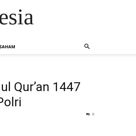
esia
 SAHAM
ul Qur’an 1447
olri
0