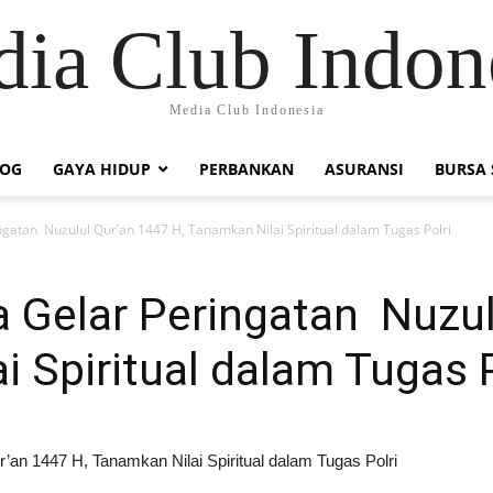
ia Club Indon
Media Club Indonesia
LOG
GAYA HIDUP
PERBANKAN
ASURANSI
BURSA
ngatan Nuzulul Qur’an 1447 H, Tanamkan Nilai Spiritual dalam Tugas Polri
 Gelar Peringatan Nuzul
i Spiritual dalam Tugas P
’an 1447 H, Tanamkan Nilai Spiritual dalam Tugas Polri