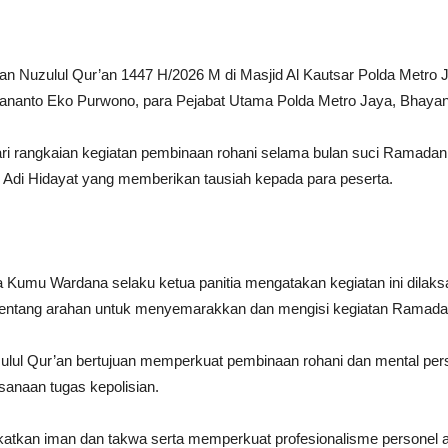
an Nuzulul Qur’an 1447 H/2026 M di Masjid Al Kautsar Polda Metro J
kananto Eko Purwono, para Pejabat Utama Polda Metro Jaya, Bhayangk
dari rangkaian kegiatan pembinaan rohani selama bulan suci Ramadan
Adi Hidayat yang memberikan tausiah kepada para peserta.
Kumu Wardana selaku ketua panitia mengatakan kegiatan ini dilak
6 tentang arahan untuk menyemarakkan dan mengisi kegiatan Ramada
l Qur’an bertujuan memperkuat pembinaan rohani dan mental personel
sanaan tugas kepolisian.
atkan iman dan takwa serta memperkuat profesionalisme personel a