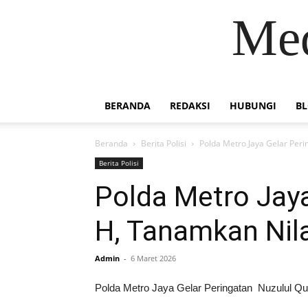
Med
BERANDA
REDAKSI
HUBUNGI
B
Beranda
Berita Polisi
Polda Metro Jaya Gelar Peri
Berita Polisi
Polda Metro Jaya
H, Tanamkan Nila
Admin
-
6 Maret 2026
Polda Metro Jaya Gelar Peringatan Nuzulul Qur