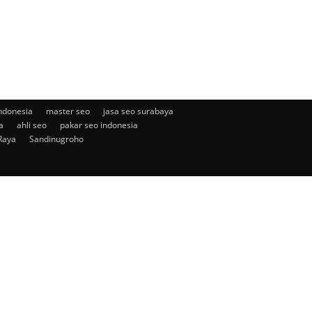
ndonesia
master seo
jasa seo surabaya
a
ahli seo
pakar seo indonesia
Raya
Sandinugroho