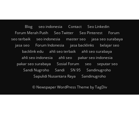
Blog
seo indonesia
Contact
Seo Linkedin
Forum Merah Putih
Seo Twitter
Seo Pinterest
Forum
seo terbaik
seo indonesia
master seo
jasa seo surabaya
jasa seo
Forum Indonesia
jasa backlinks
belajar seo
backlink edu
ahli seo terbaik
ahli seo surabaya
ahli seo indonesia
ahli seo
pakar seo indonesia
pakar seo surabaya
Sosial Forum
seo
seputar seo
Sandi Nugroho
Sandi
SN 95
Sandinugroho
Sapulidi Nusantara Raya
Sandinugroho
© Newspaper WordPress Theme by TagDiv