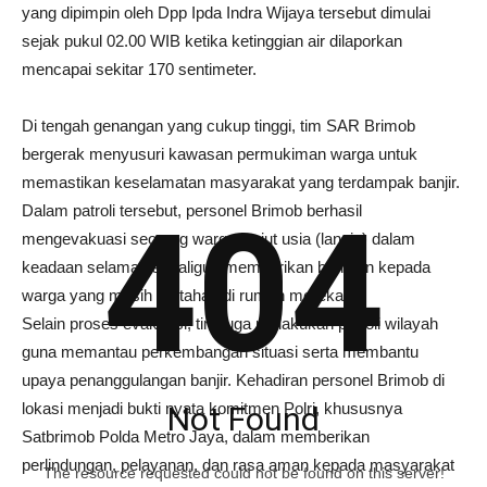
yang dipimpin oleh Dpp Ipda Indra Wijaya tersebut dimulai
sejak pukul 02.00 WIB ketika ketinggian air dilaporkan
mencapai sekitar 170 sentimeter.
Di tengah genangan yang cukup tinggi, tim SAR Brimob
bergerak menyusuri kawasan permukiman warga untuk
memastikan keselamatan masyarakat yang terdampak banjir.
404
Dalam patroli tersebut, personel Brimob berhasil
mengevakuasi seorang warga lanjut usia (lansia) dalam
keadaan selamat, sekaligus memberikan bantuan kepada
warga yang masih bertahan di rumah mereka.
Selain proses evakuasi, tim juga melakukan patroli wilayah
guna memantau perkembangan situasi serta membantu
upaya penanggulangan banjir. Kehadiran personel Brimob di
lokasi menjadi bukti nyata komitmen Polri, khususnya
Not Found
Satbrimob Polda Metro Jaya, dalam memberikan
perlindungan, pelayanan, dan rasa aman kepada masyarakat
The resource requested could not be found on this server!