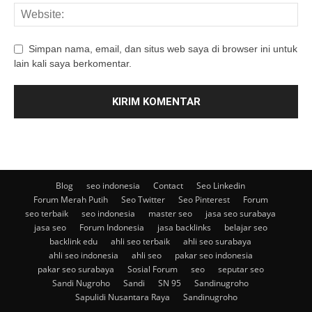
Simpan nama, email, dan situs web saya di browser ini untuk
lain kali saya berkomentar.
Blog
seo indonesia
Contact
Seo Linkedin
Forum Merah Putih
Seo Twitter
Seo Pinterest
Forum
seo terbaik
seo indonesia
master seo
jasa seo surabaya
jasa seo
Forum Indonesia
jasa backlinks
belajar seo
backlink edu
ahli seo terbaik
ahli seo surabaya
ahli seo indonesia
ahli seo
pakar seo indonesia
pakar seo surabaya
Sosial Forum
seo
seputar seo
Sandi Nugroho
Sandi
SN 95
Sandinugroho
Sapulidi Nusantara Raya
Sandinugroho