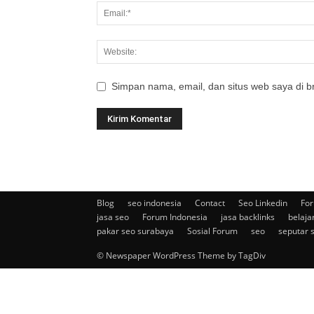
Simpan nama, email, dan situs web saya di br
Blog
seo indonesia
Contact
Seo Linkedin
For
jasa seo
Forum Indonesia
jasa backlinks
belaja
pakar seo surabaya
Sosial Forum
seo
seputar 
© Newspaper WordPress Theme by TagDiv