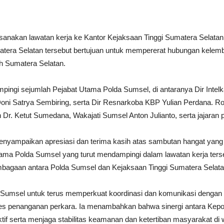
nakan lawatan kerja ke Kantor Kejaksaan Tinggi Sumatera Selatan 
matera Selatan tersebut bertujuan untuk mempererat hubungan kelem
h Sumatera Selatan.
mpingi sejumlah Pejabat Utama Polda Sumsel, di antaranya Dir Int
ni Satrya Sembiring, serta Dir Resnarkoba KBP Yulian Perdana. 
Dr. Ketut Sumedana, Wakajati Sumsel Anton Julianto, serta jajaran p
yampaikan apresiasi dan terima kasih atas sambutan hangat yang di
ma Polda Sumsel yang turut mendampingi dalam lawatan kerja ters
bagaan antara Polda Sumsel dan Kejaksaan Tinggi Sumatera Selata
msel untuk terus memperkuat koordinasi dan komunikasi dengan K
 penanganan perkara. Ia menambahkan bahwa sinergi antara Kepolis
 serta menjaga stabilitas keamanan dan ketertiban masyarakat di 