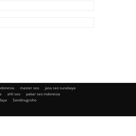
ndonesia
master seo
jasa seo surabaya
a
ahli seo
pakar seo indonesia
Raya
Sandinugroho