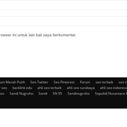
owser ini untuk lain kali saya berkomentar.
um Merah Putih
Seo Twitter
Seo Pinterest
Forum
seo terbaik
seo i
r seo
backlink edu
ahli seo terbaik
ahli seo surabaya
ahli seo indonesi
seo
Sandi Nugroho
Sandi
SN 95
Sandinugroho
Sapulidi Nusantara 