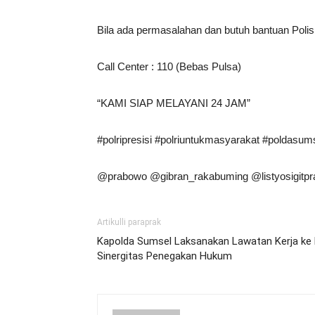
Bila ada permasalahan dan butuh bantuan Polisi
Call Center : 110 (Bebas Pulsa)
“KAMI SIAP MELAYANI 24 JAM”
#polripresisi #polriuntukmasyarakat #poldasu
@prabowo @gibran_rakabuming @listyosigitpr
Artikulli paraprak
Kapolda Sumsel Laksanakan Lawatan Kerja ke K
Sinergitas Penegakan Hukum