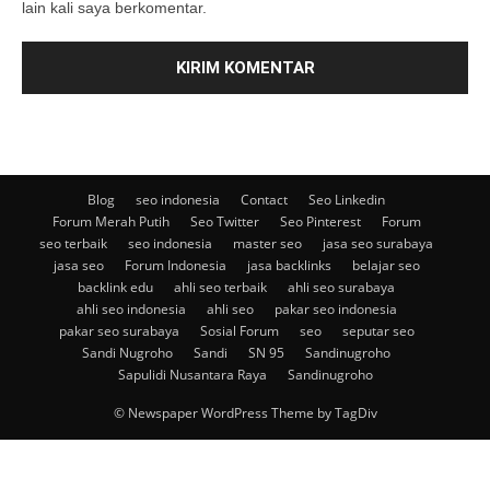
lain kali saya berkomentar.
Blog
seo indonesia
Contact
Seo Linkedin
Forum Merah Putih
Seo Twitter
Seo Pinterest
Forum
seo terbaik
seo indonesia
master seo
jasa seo surabaya
jasa seo
Forum Indonesia
jasa backlinks
belajar seo
backlink edu
ahli seo terbaik
ahli seo surabaya
ahli seo indonesia
ahli seo
pakar seo indonesia
pakar seo surabaya
Sosial Forum
seo
seputar seo
Sandi Nugroho
Sandi
SN 95
Sandinugroho
Sapulidi Nusantara Raya
Sandinugroho
© Newspaper WordPress Theme by TagDiv