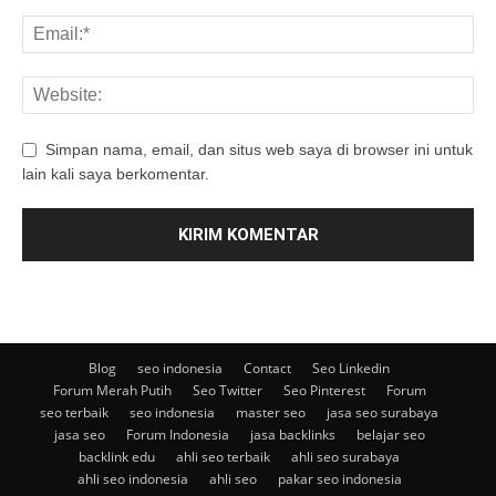
Simpan nama, email, dan situs web saya di browser ini untuk
lain kali saya berkomentar.
Blog
seo indonesia
Contact
Seo Linkedin
Forum Merah Putih
Seo Twitter
Seo Pinterest
Forum
seo terbaik
seo indonesia
master seo
jasa seo surabaya
jasa seo
Forum Indonesia
jasa backlinks
belajar seo
backlink edu
ahli seo terbaik
ahli seo surabaya
ahli seo indonesia
ahli seo
pakar seo indonesia