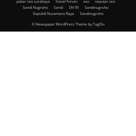
pakar seo surabaya
Sosial Forum
seo
seputar seo
Sandi Nugroho
Sandi
SN 95
Sandinugroho
Sapulidi Nusantara Raya
Sandinugroho
© Newspaper WordPress Theme by TagDiv