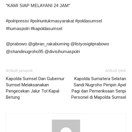
“KAMI SIAP MELAYANI 24 JAM”
#polripresisi #polriuntukmasyarakat #poldasumsel
#humaspolri #kapoldasumsel
@prabowo @gibran_rakabuming @listyosigitprabowo
@shandinugroho95 @divisihumaspolri
Artikulli paraprak
Artikulli tjetër
Kapolda Sumsel Dan Gubernur
Kapolda Sumatera Selatan
Sumsel Melaksanakan
Sandi Nugroho Pimpin Apel
Pengecekan Jalur Tol Kapal
Pagi dan Pemeriksaan Senpi
Betung
Personel di Mapolda Sumsel