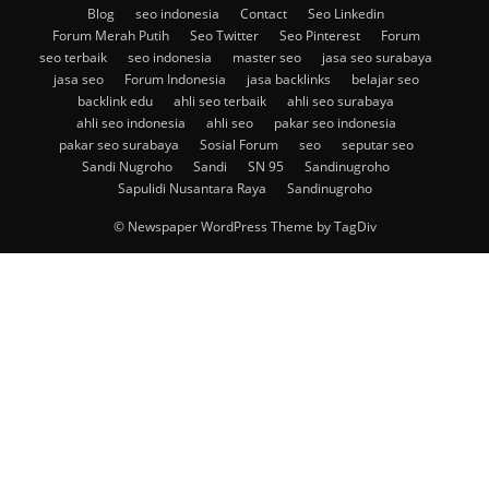
Blog
seo indonesia
Contact
Seo Linkedin
Forum Merah Putih
Seo Twitter
Seo Pinterest
Forum
seo terbaik
seo indonesia
master seo
jasa seo surabaya
jasa seo
Forum Indonesia
jasa backlinks
belajar seo
backlink edu
ahli seo terbaik
ahli seo surabaya
ahli seo indonesia
ahli seo
pakar seo indonesia
pakar seo surabaya
Sosial Forum
seo
seputar seo
Sandi Nugroho
Sandi
SN 95
Sandinugroho
Sapulidi Nusantara Raya
Sandinugroho
© Newspaper WordPress Theme by TagDiv