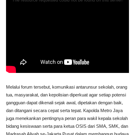
The resource requested could not be found on this server!
Melalui forum tersebut, komunikasi antarunsur sekolah, orang
tua, masyarakat, dan kepolisian diperkuat agar setiap potensi
gangguan dapat dikenali sejak awal, dipetakan dengan baik,
dan ditangani secara cepat serta tepat. Kapolda Metro Jaya
juga menekankan pentingnya peran para wakil kepala sekolah
bidang kesiswaan serta para ketua OSIS dari SMA, SMK, dan
Madrasah Aliyah se-Jakarta Pusat dalam membangun budaya