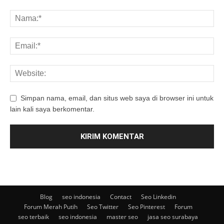
Simpan nama, email, dan situs web saya di browser ini untuk
lain kali saya berkomentar.
Blog
seo indonesia
Contact
Seo Linkedin
Forum Merah Putih
Seo Twitter
Seo Pinterest
Forum
seo terbaik
seo indonesia
master seo
jasa seo surabaya