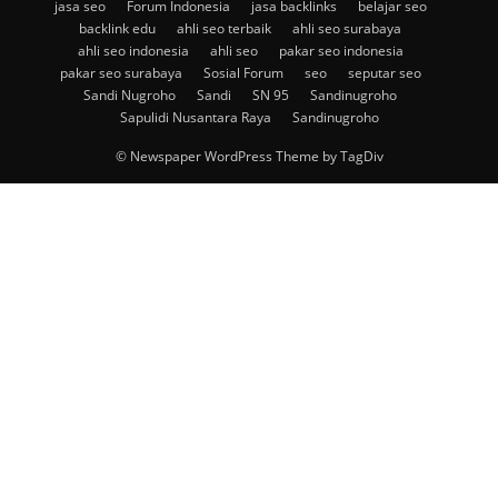
jasa seo
Forum Indonesia
jasa backlinks
belajar seo
backlink edu
ahli seo terbaik
ahli seo surabaya
ahli seo indonesia
ahli seo
pakar seo indonesia
pakar seo surabaya
Sosial Forum
seo
seputar seo
Sandi Nugroho
Sandi
SN 95
Sandinugroho
Sapulidi Nusantara Raya
Sandinugroho
© Newspaper WordPress Theme by TagDiv