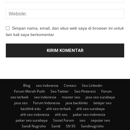
Simpan nama, email, dan situs web saya di browser ini untuk
lain kali saya berkomentar.
Blog
seo indonesia
Contact
Seo Linkedin
Forum Merah Putih
Seo Twitter
Seo Pinterest
Forum
seo terbaik
seo indonesia
master seo
jasa seo surabaya
jasa seo
Forum Indonesia
jasa backlinks
belajar seo
backlink edu
ahli seo terbaik
ahli seo surabaya
ahli seo indonesia
ahli seo
pakar seo indonesia
pakar seo surabaya
Sosial Forum
seo
seputar seo
Sandi Nugroho
Sandi
SN 95
Sandinugroho