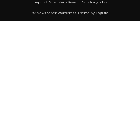
Sapulidi Nusantara Raya
Sandinugroho
© Newspaper WordPress Theme by TagDiv