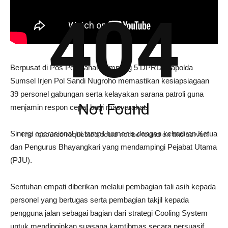
404
Berpusat di Pos Pelayanan Simpang 5 DPRD, Kapolda
Sumsel Irjen Pol Sandi Nugroho memastikan kesiapsiagaan
39 personel gabungan serta kelayakan sarana patroli guna
Not Found
menjamin respon cepat bagi masyarakat.
Sinergi operasional ini tampil humanis dengan kehadiran Ketua
The resource requested could not be found on this server!
dan Pengurus Bhayangkari yang mendampingi Pejabat Utama
(PJU).
Sentuhan empati diberikan melalui pembagian tali asih kepada
personel yang bertugas serta pembagian takjil kepada
pengguna jalan sebagai bagian dari strategi Cooling System
untuk mendinginkan suasana kamtibmas secara persuasif.