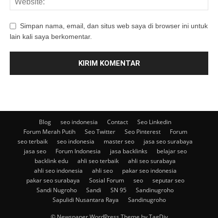
Simpan nama, email, dan situs web saya di browser ini untuk
lain kali saya berkomentar.
Blog
seo indonesia
Contact
Seo Linkedin
Forum Merah Putih
Seo Twitter
Seo Pinterest
Forum
seo terbaik
seo indonesia
master seo
jasa seo surabaya
jasa seo
Forum Indonesia
jasa backlinks
belajar seo
backlink edu
ahli seo terbaik
ahli seo surabaya
ahli seo indonesia
ahli seo
pakar seo indonesia
pakar seo surabaya
Sosial Forum
seo
seputar seo
Sandi Nugroho
Sandi
SN 95
Sandinugroho
Sapulidi Nusantara Raya
Sandinugroho
© Newspaper WordPress Theme by TagDiv