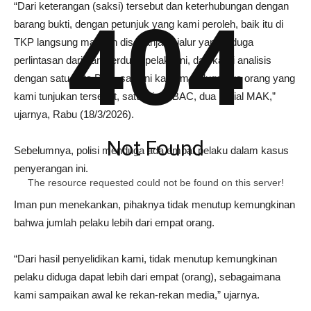
“Dari keterangan (saksi) tersebut dan keterhubungan dengan
404
barang bukti, dengan petunjuk yang kami peroleh, baik itu di
TKP langsung maupun disepanjang jalur yang diduga
perlintasan dari para terduga pelaku ini, dan kami analisis
dengan satu data Polri, saat ini kami menduga dua orang yang
kami tunjukan tersebut, satu inisial BAC, dua inisial MAK,”
ujarnya, Rabu (18/3/2026).
Not Found
Sebelumnya, polisi menduga ada empat pelaku dalam kasus
penyerangan ini.
The resource requested could not be found on this server!
Iman pun menekankan, pihaknya tidak menutup kemungkinan
bahwa jumlah pelaku lebih dari empat orang.
“Dari hasil penyelidikan kami, tidak menutup kemungkinan
pelaku diduga dapat lebih dari empat (orang), sebagaimana
kami sampaikan awal ke rekan-rekan media,” ujarnya.