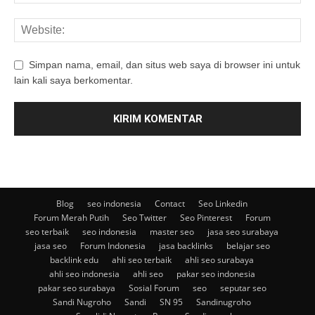
Simpan nama, email, dan situs web saya di browser ini untuk
lain kali saya berkomentar.
Blog
seo indonesia
Contact
Seo Linkedin
Forum Merah Putih
Seo Twitter
Seo Pinterest
Forum
seo terbaik
seo indonesia
master seo
jasa seo surabaya
jasa seo
Forum Indonesia
jasa backlinks
belajar seo
backlink edu
ahli seo terbaik
ahli seo surabaya
ahli seo indonesia
ahli seo
pakar seo indonesia
pakar seo surabaya
Sosial Forum
seo
seputar seo
Sandi Nugroho
Sandi
SN 95
Sandinugroho