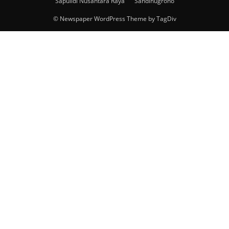
Sapulidi Nusantara Raya
Sandinugroho
© Newspaper WordPress Theme by TagDiv