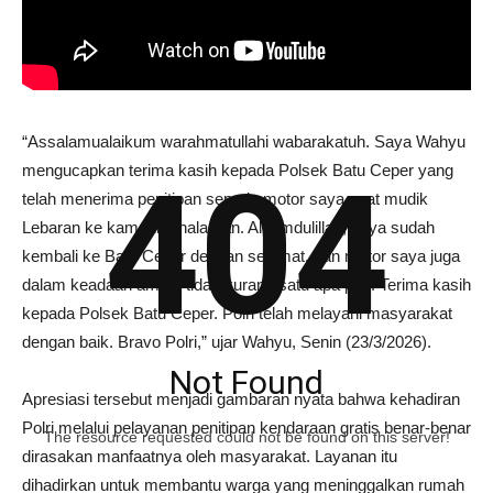
“Assalamualaikum warahmatullahi wabarakatuh. Saya Wahyu
mengucapkan terima kasih kepada Polsek Batu Ceper yang
404
telah menerima penitipan sepeda motor saya saat mudik
Lebaran ke kampung halaman. Alhamdulillah, saya sudah
kembali ke Batu Ceper dengan selamat, dan motor saya juga
dalam keadaan aman, tidak kurang satu apa pun. Terima kasih
kepada Polsek Batu Ceper. Polri telah melayani masyarakat
dengan baik. Bravo Polri,” ujar Wahyu, Senin (23/3/2026).
Not Found
Apresiasi tersebut menjadi gambaran nyata bahwa kehadiran
Polri melalui pelayanan penitipan kendaraan gratis benar-benar
The resource requested could not be found on this server!
dirasakan manfaatnya oleh masyarakat. Layanan itu
dihadirkan untuk membantu warga yang meninggalkan rumah