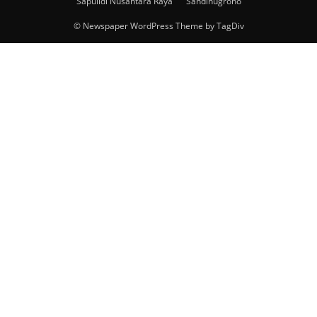
Sapulidi Nusantara Raya
Sandinugroho
© Newspaper WordPress Theme by TagDiv