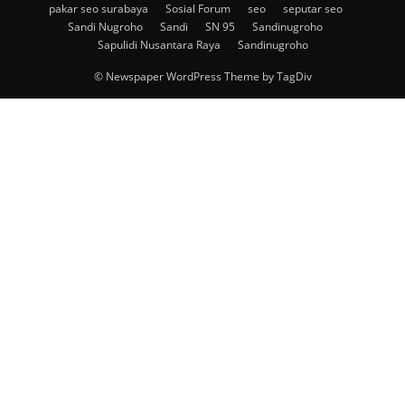
pakar seo surabaya
Sosial Forum
seo
seputar seo
Sandi Nugroho
Sandi
SN 95
Sandinugroho
Sapulidi Nusantara Raya
Sandinugroho
© Newspaper WordPress Theme by TagDiv