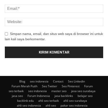
Simpan nama, email, dan situs web saya di browser ini untuk
lain kali saya berkomentar.
Blog
seo indonesia
Contact
Seo Linkedin
Forum Merah Putih
Seo Twitter
Seo Pinterest
Forum
seo terbaik
seo indonesia
master seo
jasa seo surabaya
jasa seo
Forum Indonesia
jasa backlinks
belajar seo
backlink edu
ahli seo terbaik
ahli seo surabaya
ahli seo indonesia
ahli seo
pakar seo indonesia