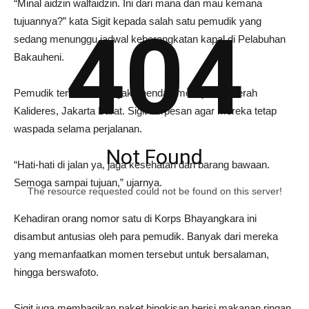
“Minal aidzin walfaidzin. Ini dari mana dan mau kemana
tujuannya?” kata Sigit kepada salah satu pemudik yang
404
sedang menunggu jadwal keberangkatan kapal di Pelabuhan
Bakauheni.
Pemudik tersebut mengaku hendak menuju ke daerah
Kalideres, Jakarta Barat. Sigit berpesan agar mereka tetap
waspada selama perjalanan.
Not Found
“Hati-hati di jalan ya, jaga kesehatan dan barang bawaan.
Semoga sampai tujuan,” ujarnya.
The resource requested could not be found on this server!
Kehadiran orang nomor satu di Korps Bhayangkara ini
disambut antusias oleh para pemudik. Banyak dari mereka
yang memanfaatkan momen tersebut untuk bersalaman,
hingga berswafoto.
Sigit juga membagikan paket bingkisan berisi makanan ringan