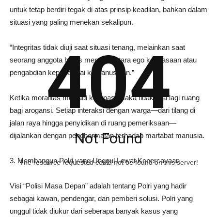
untuk tetap berdiri tegak di atas prinsip keadilan, bahkan dalam
situasi yang paling menekan sekalipun.
404
“Integritas tidak diuji saat situasi tenang, melainkan saat
seorang anggota harus memilih antara ego kekuasaan atau
pengabdian kepada nilai kemanusiaan.”
Ketika moralitas menjadi kompas, maka tidak ada lagi ruang
bagi arogansi. Setiap interaksi dengan warga—dari tilang di
jalan raya hingga penyidikan di ruang pemeriksaan—
Not Found
dijalankan dengan penghormatan terhadap martabat manusia.
3. Membangun Polri yang Unggul Lewat Kepercayaan
The resource requested could not be found on this server!
Visi “Polisi Masa Depan” adalah tentang Polri yang hadir
sebagai kawan, pendengar, dan pemberi solusi. Polri yang
unggul tidak diukur dari seberapa banyak kasus yang