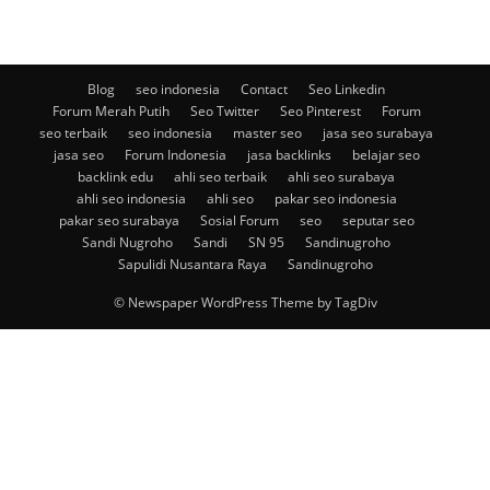
Blog
seo indonesia
Contact
Seo Linkedin
Forum Merah Putih
Seo Twitter
Seo Pinterest
Forum
seo terbaik
seo indonesia
master seo
jasa seo surabaya
jasa seo
Forum Indonesia
jasa backlinks
belajar seo
backlink edu
ahli seo terbaik
ahli seo surabaya
ahli seo indonesia
ahli seo
pakar seo indonesia
pakar seo surabaya
Sosial Forum
seo
seputar seo
Sandi Nugroho
Sandi
SN 95
Sandinugroho
Sapulidi Nusantara Raya
Sandinugroho
© Newspaper WordPress Theme by TagDiv