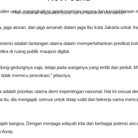
iden untuk meningkatkan perekonomian negara dan kesejahteraan 
The resource requested could not be found on this server!
, jaga aturan, dan jaga amanah dalam jaga Ibu kota Jakarta untuk In
tensi adalah tantangan utama dalam mempertahankan predikat kota t
ika di ruang publik maupun digital.
ung-gedungnya saja, tetapi pada warganya yang tertib dan peduli. Mar
r tidak memicu provokasi,” jelasnya.
a adalah prioritas utama demi kepentingan nasional. Hal ini sesuai
ena itu, dia mengajak semua untuk tetap solid dan bekerja sama me
ajah bangsa. Dengan menjaga wilayah kita dari berbagai potensi anca
n Asep.