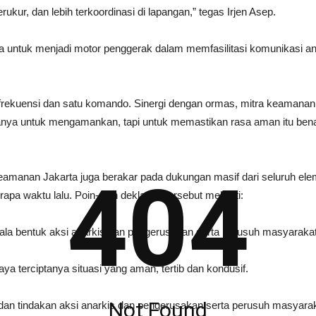
erukur, dan lebih terkoordinasi di lapangan,” tegas Irjen Asep.
nya untuk menjadi motor penggerak dalam memfasilitasi komunikasi a
 frekuensi dan satu komando. Sinergi dengan ormas, mitra keamanan,
hanya untuk mengamankan, tapi untuk memastikan rasa aman itu bena
404
keamanan Jakarta juga berakar pada dukungan masif dari seluruh el
pa waktu lalu. Poin-poin deklarasi tersebut meliputi:
ala bentuk aksi anarkis dan pengerusakan serta perusuh masyarakat
a terciptanya situasi yang aman, tertib dan kondusif.
Not Found
dan tindakan aksi anarkis dan pengerusakan serta perusuh masyarak