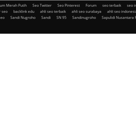
um Merah Putih
Seo Twitter
Seo Pinterest
Forum
seo terbaik
seo i
r seo
backlink edu
ahli seo terbaik
ahli seo surabaya
ahli seo indonesi
seo
Sandi Nugroho
Sandi
SN 95
Sandinugroho
Sapulidi Nusantara 