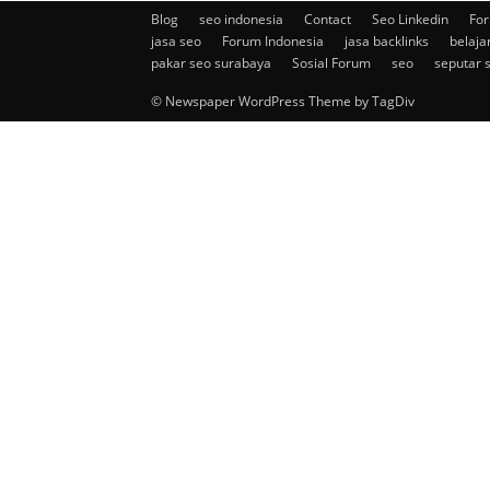
Blog
seo indonesia
Contact
Seo Linkedin
For
jasa seo
Forum Indonesia
jasa backlinks
belaja
pakar seo surabaya
Sosial Forum
seo
seputar 
© Newspaper WordPress Theme by TagDiv