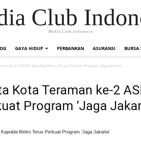
ia Club Indon
Media Club Indonesia
LOG
GAYA HIDUP
PERBANKAN
ASURANSI
BURSA
aman ke-2 ASEAN, Kapolda Metro Terus Perkuat Program ‘Jaga Jakarta’
rta Kota Teraman ke-2 A
uat Program ‘Jaga Jakar
Kapolda Metro Terus Perkuat Program ‘Jaga Jakarta’