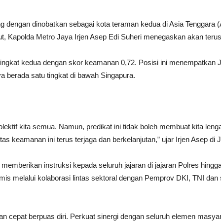
ng dengan dinobatkan sebagai kota teraman kedua di Asia Tenggara
ut, Kapolda Metro Jaya Irjen Asep Edi Suheri menegaskan akan ter
ingkat kedua dengan skor keamanan 0,72. Posisi ini menempatkan Jaka
a berada satu tingkat di bawah Singapura.
kolektif kita semua. Namun, predikat ini tidak boleh membuat kita leng
as keamanan ini terus terjaga dan berkelanjutan,” ujar Irjen Asep di J
ali memberikan instruksi kepada seluruh jajaran di jajaran Polres h
namis melalui kolaborasi lintas sektoral dengan Pemprov DKI, TNI dan
gan cepat berpuas diri. Perkuat sinergi dengan seluruh elemen masyar