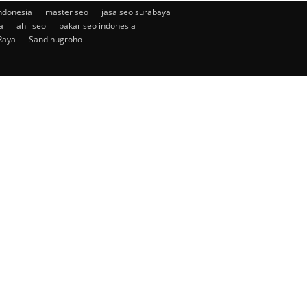
ndonesia
master seo
jasa seo surabaya
a
ahli seo
pakar seo indonesia
Raya
Sandinugroho