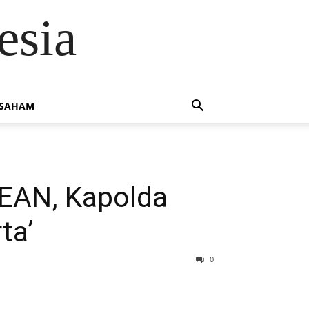
esia
 SAHAM
SEAN, Kapolda
ta’
0