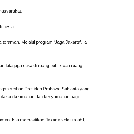
masyarakat.
donesia.
eraman. Melalui program ‘Jaga Jakarta’, ia
i kita jaga etika di ruang publik dan ruang
 dengan arahan Presiden Prabowo Subianto yang
nciptakan keamanan dan kenyamanan bagi
man, kita memastikan Jakarta selalu stabil,