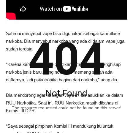
Sahroni menyebut vape bisa digunakan sebagai kamuflase
404
narkoba. Dia menyebut narkoba yang ada di dalam vape juga
sudah terdata.
“Karena kamuflase vape dijadikan tempat untuk menghisap
narkoba jenis baru, yang notabene memang sudah ada
daftarnya, jadi psikotropika bagian dari narkoba,” ucap dia.
Not Found
Dia mendorong agar larangan vape ini dimasukkan ke dalam
RUU Narkotika. Saat ini, RUU Narkotika masih dibahas di
The resource requested could not be found on this server!
Komisi III DPR.
“Saya sebagai pimpinan Komisi III mendukung itu untuk