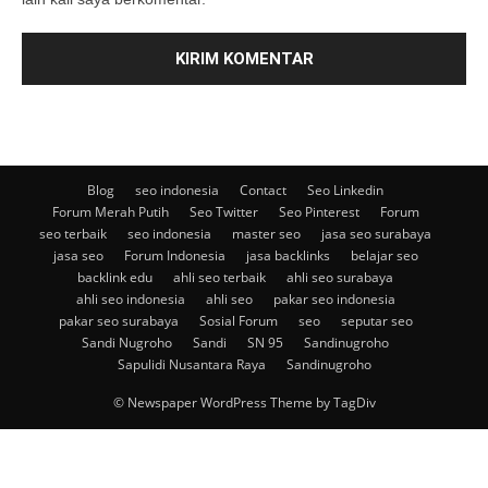
Blog
seo indonesia
Contact
Seo Linkedin
Forum Merah Putih
Seo Twitter
Seo Pinterest
Forum
seo terbaik
seo indonesia
master seo
jasa seo surabaya
jasa seo
Forum Indonesia
jasa backlinks
belajar seo
backlink edu
ahli seo terbaik
ahli seo surabaya
ahli seo indonesia
ahli seo
pakar seo indonesia
pakar seo surabaya
Sosial Forum
seo
seputar seo
Sandi Nugroho
Sandi
SN 95
Sandinugroho
Sapulidi Nusantara Raya
Sandinugroho
© Newspaper WordPress Theme by TagDiv