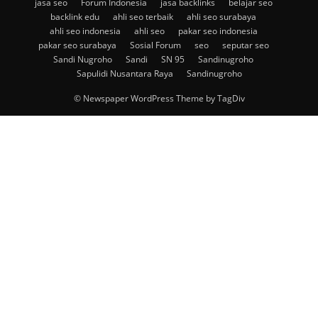
jasa seo
Forum Indonesia
jasa backlinks
belajar seo
backlink edu
ahli seo terbaik
ahli seo surabaya
ahli seo indonesia
ahli seo
pakar seo indonesia
pakar seo surabaya
Sosial Forum
seo
seputar seo
Sandi Nugroho
Sandi
SN 95
Sandinugroho
Sapulidi Nusantara Raya
Sandinugroho
© Newspaper WordPress Theme by TagDiv