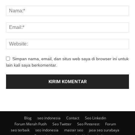
Simpan nama, email, dan situs web saya di browser ini untuk
lain kali saya berkomentar.
Blog
seo indonesia
Contact
Seo Linkedin
Forum Merah Putih
Seo Twitter
Seo Pinterest
Forum
seo terbaik
seo indonesia
master seo
jasa seo surabaya