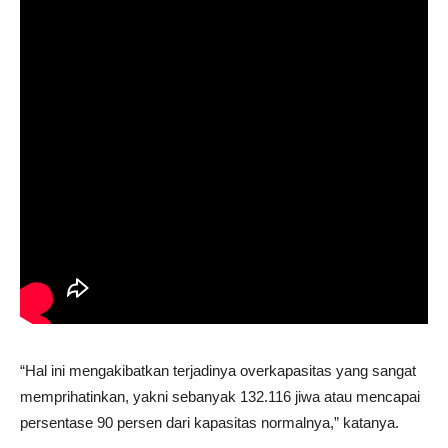
“Hal ini mengakibatkan terjadinya overkapasitas yang sangat
memprihatinkan, yakni sebanyak 132.116 jiwa atau mencapai
persentase 90 persen dari kapasitas normalnya,” katanya.