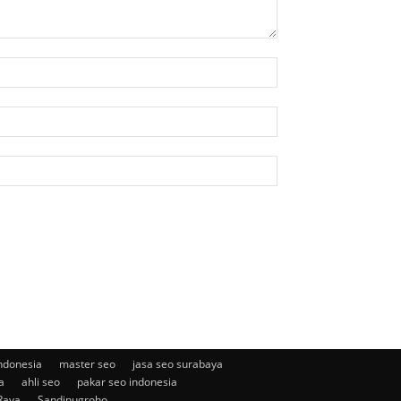
ndonesia
master seo
jasa seo surabaya
a
ahli seo
pakar seo indonesia
Raya
Sandinugroho