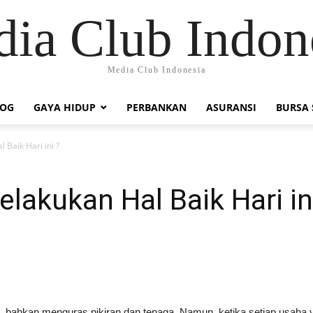
ia Club Indon
Media Club Indonesia
LOG
GAYA HIDUP
PERBANKAN
ASURANSI
BURSA
 Baik Hari ini ?
lakukan Hal Baik Hari in
an, bahkan menguras pikiran dan tenaga. Namun, ketika setiap usaha y