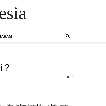
esia
 SAHAM
i ?
0
ang kita lakukan disertai dengan keikhlasan,