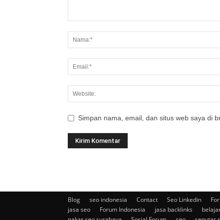
Simpan nama, email, dan situs web saya di br
Blog
seo indonesia
Contact
Seo Linkedin
For
jasa seo
Forum Indonesia
jasa backlinks
belaja
pakar seo surabaya
Sosial Forum
seo
seputar 