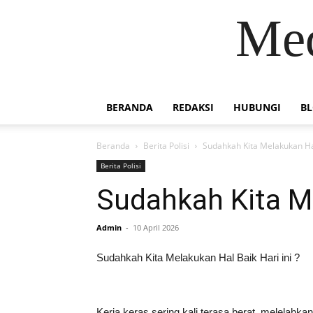
Med
BERANDA
REDAKSI
HUBUNGI
B
Beranda
Berita Polisi
Sudahkah Kita Melakukan Hal
Berita Polisi
Sudahkah Kita Me
Admin
-
10 April 2026
Sudahkah Kita Melakukan Hal Baik Hari ini ?
Kerja keras sering kali terasa berat, melelahk