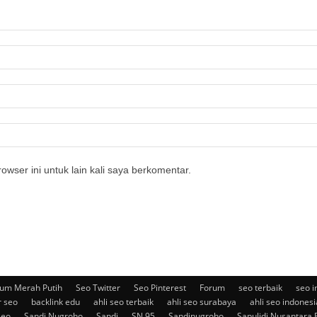
owser ini untuk lain kali saya berkomentar.
um Merah Putih
Seo Twitter
Seo Pinterest
Forum
seo terbaik
seo i
r seo
backlink edu
ahli seo terbaik
ahli seo surabaya
ahli seo indonesi
seo
Sandi Nugroho
Sandi
SN 95
Sandinugroho
Sapulidi Nusantara 