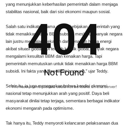
yang menunjukkan keberhasilan pemerintah dalam menjaga
stabilitas nasional, baik dari sisi ekonomi maupun sosial.
404
Salah satu indikator utama adalah kebijakan pemerintah yang
tidak menaikkan harga BBM subsidi, meskipun banyak negara
lain justru mengalami tekanan dan kenaikan harga energi
akibat situasi global. “Di tengah konflik global, banyak negara
mengalami kesulitan BBM dan kenaikan harga. Tapi
pemerintah memutuskan untuk tidak menaikkan harga BBM
Not Found
subsidi. Ini fakta yang bisa dilihat langsung,” ujar Teddy.
Selain itu, ia juga menegaskan bahwa kondisi ekonomi
The resource requested could not be found on this server!
nasional tetap menunjukkan arah yang positif. Daya beli
masyarakat dinilai tetap terjaga, sementara berbagai indikator
ekonomi mengarah pada optimisme.
Tak hanya itu, Teddy menyoroti kelancaran pelaksanaan dua