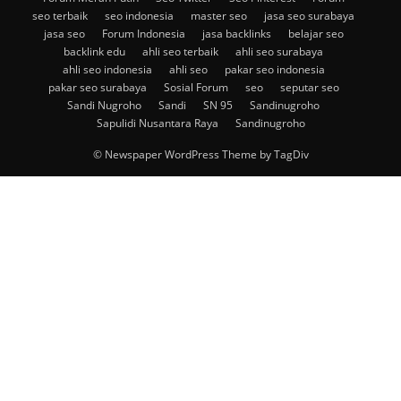
seo terbaik
seo indonesia
master seo
jasa seo surabaya
jasa seo
Forum Indonesia
jasa backlinks
belajar seo
backlink edu
ahli seo terbaik
ahli seo surabaya
ahli seo indonesia
ahli seo
pakar seo indonesia
pakar seo surabaya
Sosial Forum
seo
seputar seo
Sandi Nugroho
Sandi
SN 95
Sandinugroho
Sapulidi Nusantara Raya
Sandinugroho
© Newspaper WordPress Theme by TagDiv