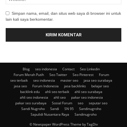
Simpan nama, email, dan situs web saya di browser ini untuk
lain kali saya berkomentar.
Blog
seo indonesia
Contact
Seo Linkedin
Forum Merah Putih
Seo Twitter
Seo Pinterest
Forum
seo terbaik
seo indonesia
master seo
jasa seo surabaya
jasa seo
Forum Indonesia
jasa backlinks
belajar seo
backlink edu
ahli seo terbaik
ahli seo surabaya
ahli seo indonesia
ahli seo
pakar seo indonesia
pakar seo surabaya
Sosial Forum
seo
seputar seo
Sandi Nugroho
Sandi
SN 95
Sandinugroho
Sapulidi Nusantara Raya
Sandinugroho
© Newspaper WordPress Theme by TagDiv