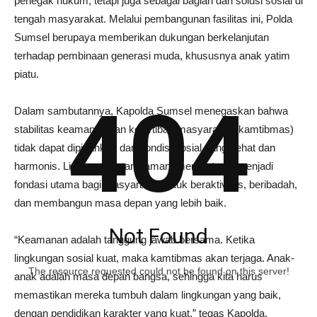
penegak hukum, tetapi juga sebagai bagian dari solusi sosial di
tengah masyarakat. Melalui pembangunan fasilitas ini, Polda
Sumsel berupaya memberikan dukungan berkelanjutan
terhadap pembinaan generasi muda, khususnya anak yatim
piatu.
404
Dalam sambutannya, Kapolda Sumsel menegaskan bahwa
stabilitas keamanan dan ketertiban masyarakat (kamtibmas)
tidak dapat dipisahkan dari kondisi sosial yang sehat dan
harmonis. Lingkungan yang aman, menurutnya, menjadi
fondasi utama bagi masyarakat untuk beraktivitas, beribadah,
dan membangun masa depan yang lebih baik.
Not Found
“Keamanan adalah tanggung jawab bersama. Ketika
lingkungan sosial kuat, maka kamtibmas akan terjaga. Anak-
The resource requested could not be found on this server!
anak adalah masa depan bangsa, sehingga kita harus
memastikan mereka tumbuh dalam lingkungan yang baik,
dengan pendidikan karakter yang kuat,” tegas Kapolda.