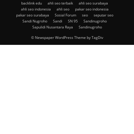
backlink edu
ahli seo terbaik
ahli seo surabaya
ahli seo indonesia
ahli seo
pakar seo indonesia
pakar seo surabaya
Sosial Forum
seo
seputar seo
Sandi Nugroho
Sandi
SN 95
Sandinugroho
Sapulidi Nusantara Raya
Sandinugroho
© Newspaper WordPress Theme by TagDiv