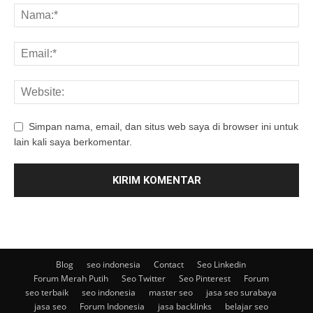
Simpan nama, email, dan situs web saya di browser ini untuk
lain kali saya berkomentar.
Blog
seo indonesia
Contact
Seo Linkedin
Forum Merah Putih
Seo Twitter
Seo Pinterest
Forum
seo terbaik
seo indonesia
master seo
jasa seo surabaya
jasa seo
Forum Indonesia
jasa backlinks
belajar seo