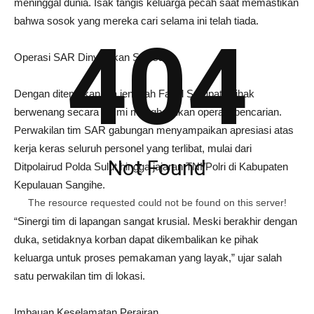
meninggal dunia. Isak tangis keluarga pecah saat memastikan
bahwa sosok yang mereka cari selama ini telah tiada.
404
Operasi SAR Dinyatakan Selesai
Dengan ditemukannya jenazah Fadel Surupati, pihak
berwenang secara resmi menghentikan operasi pencarian.
Perwakilan tim SAR gabungan menyampaikan apresiasi atas
kerja keras seluruh personel yang terlibat, mulai dari
Not Found
Ditpolairud Polda Sulut hingga jajaran TNI/Polri di Kabupaten
Kepulauan Sangihe.
The resource requested could not be found on this server!
“Sinergi tim di lapangan sangat krusial. Meski berakhir dengan
duka, setidaknya korban dapat dikembalikan ke pihak
keluarga untuk proses pemakaman yang layak,” ujar salah
satu perwakilan tim di lokasi.
Imbauan Keselamatan Perairan