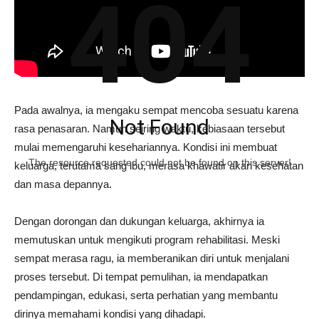
404
Pada awalnya, ia mengaku sempat mencoba sesuatu karena
Not Found
rasa penasaran. Namun seiring waktu, kebiasaan tersebut
mulai memengaruhi kesehariannya. Kondisi ini membuat
The resource requested could not be found on this server!
keluarga, terutama sang ibu, merasa khawatir akan kesehatan
dan masa depannya.
Dengan dorongan dan dukungan keluarga, akhirnya ia
memutuskan untuk mengikuti program rehabilitasi. Meski
sempat merasa ragu, ia memberanikan diri untuk menjalani
proses tersebut. Di tempat pemulihan, ia mendapatkan
pendampingan, edukasi, serta perhatian yang membantu
dirinya memahami kondisi yang dihadapi.