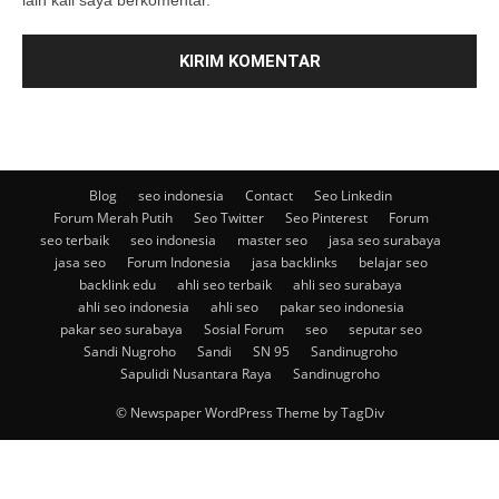
Blog
seo indonesia
Contact
Seo Linkedin
Forum Merah Putih
Seo Twitter
Seo Pinterest
Forum
seo terbaik
seo indonesia
master seo
jasa seo surabaya
jasa seo
Forum Indonesia
jasa backlinks
belajar seo
backlink edu
ahli seo terbaik
ahli seo surabaya
ahli seo indonesia
ahli seo
pakar seo indonesia
pakar seo surabaya
Sosial Forum
seo
seputar seo
Sandi Nugroho
Sandi
SN 95
Sandinugroho
Sapulidi Nusantara Raya
Sandinugroho
© Newspaper WordPress Theme by TagDiv