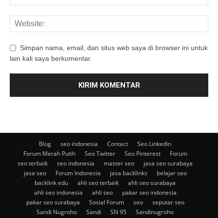
Simpan nama, email, dan situs web saya di browser ini untuk
lain kali saya berkomentar.
Blog
seo indonesia
Contact
Seo Linkedin
Forum Merah Putih
Seo Twitter
Seo Pinterest
Forum
seo terbaik
seo indonesia
master seo
jasa seo surabaya
jasa seo
Forum Indonesia
jasa backlinks
belajar seo
backlink edu
ahli seo terbaik
ahli seo surabaya
ahli seo indonesia
ahli seo
pakar seo indonesia
pakar seo surabaya
Sosial Forum
seo
seputar seo
Sandi Nugroho
Sandi
SN 95
Sandinugroho