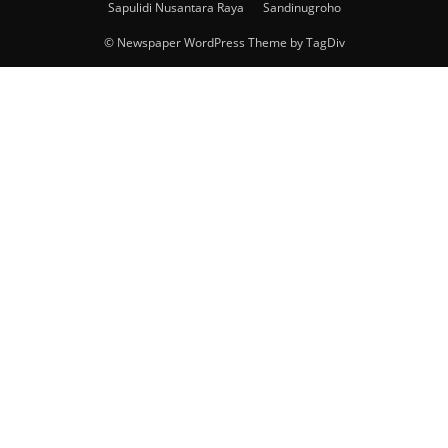
Sapulidi Nusantara Raya
Sandinugroho
© Newspaper WordPress Theme by TagDiv