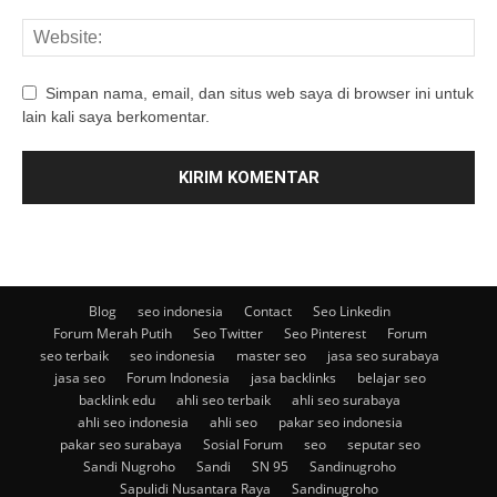
Simpan nama, email, dan situs web saya di browser ini untuk
lain kali saya berkomentar.
Blog
seo indonesia
Contact
Seo Linkedin
Forum Merah Putih
Seo Twitter
Seo Pinterest
Forum
seo terbaik
seo indonesia
master seo
jasa seo surabaya
jasa seo
Forum Indonesia
jasa backlinks
belajar seo
backlink edu
ahli seo terbaik
ahli seo surabaya
ahli seo indonesia
ahli seo
pakar seo indonesia
pakar seo surabaya
Sosial Forum
seo
seputar seo
Sandi Nugroho
Sandi
SN 95
Sandinugroho
Sapulidi Nusantara Raya
Sandinugroho