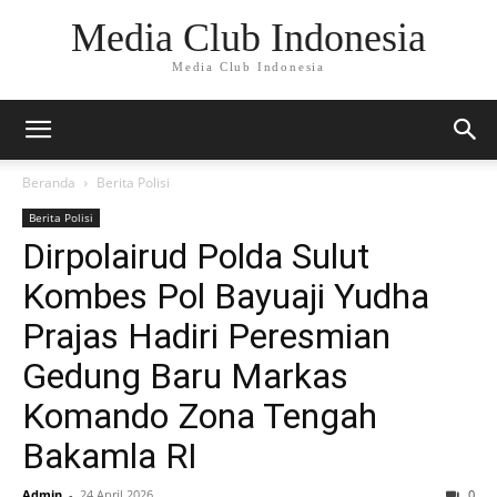
Media Club Indonesia
Media Club Indonesia
Beranda
Berita Polisi
Berita Polisi
Dirpolairud Polda Sulut
Kombes Pol Bayuaji Yudha
Prajas Hadiri Peresmian
Gedung Baru Markas
Komando Zona Tengah
Bakamla RI
Admin
-
24 April 2026
0