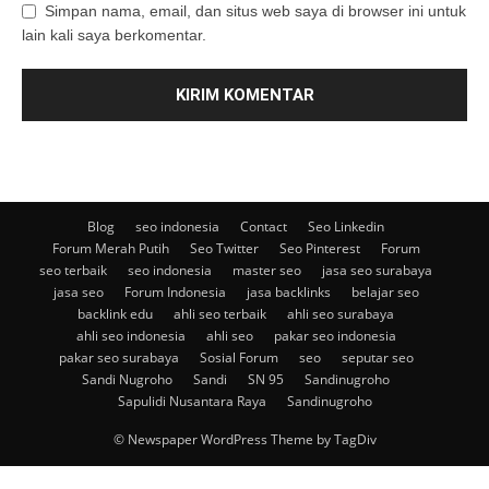
Simpan nama, email, dan situs web saya di browser ini untuk
lain kali saya berkomentar.
Blog
seo indonesia
Contact
Seo Linkedin
Forum Merah Putih
Seo Twitter
Seo Pinterest
Forum
seo terbaik
seo indonesia
master seo
jasa seo surabaya
jasa seo
Forum Indonesia
jasa backlinks
belajar seo
backlink edu
ahli seo terbaik
ahli seo surabaya
ahli seo indonesia
ahli seo
pakar seo indonesia
pakar seo surabaya
Sosial Forum
seo
seputar seo
Sandi Nugroho
Sandi
SN 95
Sandinugroho
Sapulidi Nusantara Raya
Sandinugroho
© Newspaper WordPress Theme by TagDiv