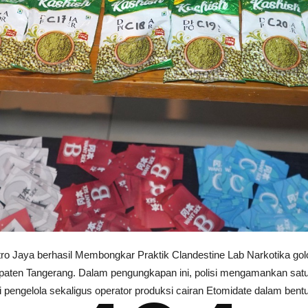
ro Jaya berhasil Membongkar Praktik Clandestine Lab Narkotika golon
aten Tangerang. Dalam pengungkapan ini, polisi mengamankan satu o
 pengelola sekaligus operator produksi cairan Etomidate dalam bentu