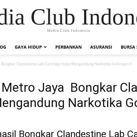
ia Club Indon
Media Club Indonesia
LOG
GAYA HIDUP
PERBANKAN
ASURANSI
BURSA
a Bongkar Clandestine Lab Cartridge Vape Mengandung Narkotika Golongan II
a Metro Jaya Bongkar Cl
Mengandung Narkotika Go
asil Bongkar Clandestine Lab Ca