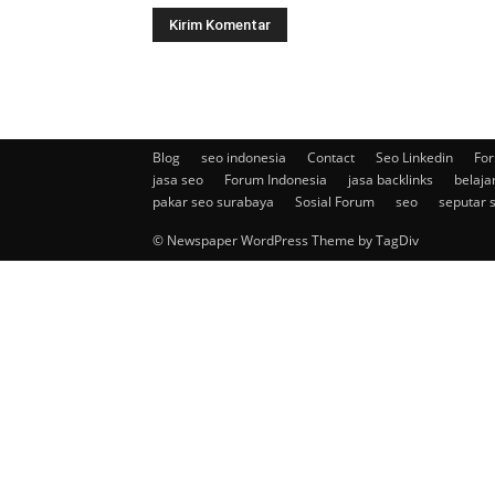
Blog
seo indonesia
Contact
Seo Linkedin
For
jasa seo
Forum Indonesia
jasa backlinks
belaja
pakar seo surabaya
Sosial Forum
seo
seputar 
© Newspaper WordPress Theme by TagDiv