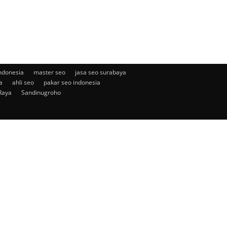
ndonesia
master seo
jasa seo surabaya
a
ahli seo
pakar seo indonesia
Raya
Sandinugroho