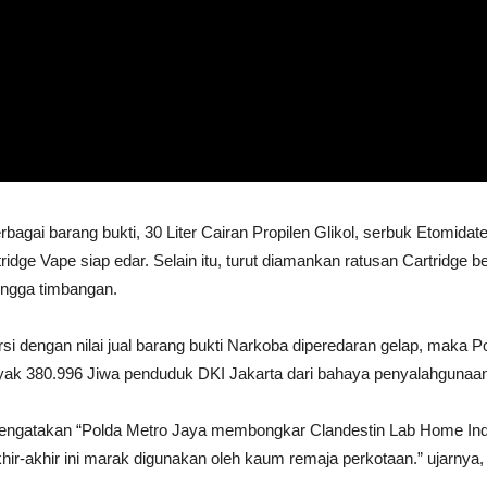
bagai barang bukti, 30 Liter Cairan Propilen Glikol, serbuk Etomidat
ge Vape siap edar. Selain itu, turut diamankan ratusan Cartridge ber
hingga timbangan.
ersi dengan nilai jual barang bukti Narkoba diperedaran gelap, maka
yak 380.996 Jiwa penduduk DKI Jakarta dari bahaya penyalahgunaa
engatakan “Polda Metro Jaya membongkar Clandestin Lab Home Indus
hir-akhir ini marak digunakan oleh kaum remaja perkotaan.” ujarnya, 