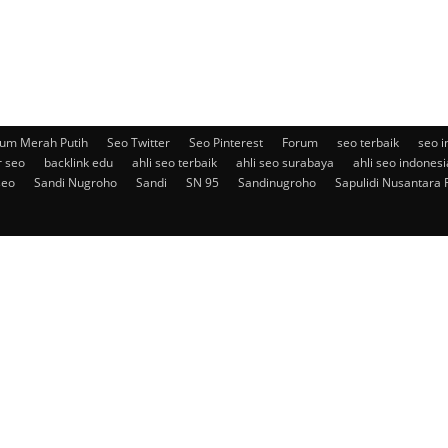
um Merah Putih
Seo Twitter
Seo Pinterest
Forum
seo terbaik
seo i
r seo
backlink edu
ahli seo terbaik
ahli seo surabaya
ahli seo indonesi
seo
Sandi Nugroho
Sandi
SN 95
Sandinugroho
Sapulidi Nusantara 