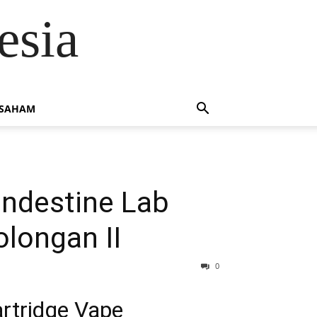
esia
 SAHAM
andestine Lab
longan II
0
rtridge Vape