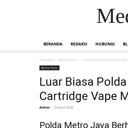
Med
BERANDA
REDAKSI
HUBUNGI
B
Beranda
Berita Polisi
Luar Biasa Polda Metro Jay
Berita Polisi
Luar Biasa Pold
Cartridge Vape 
Admin
-
24 April 2026
Polda Metro Jaya Berh