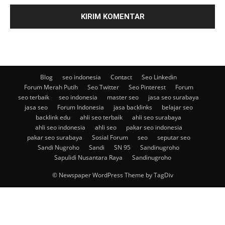
Blog
seo indonesia
Contact
Seo Linkedin
Forum Merah Putih
Seo Twitter
Seo Pinterest
Forum
seo terbaik
seo indonesia
master seo
jasa seo surabaya
jasa seo
Forum Indonesia
jasa backlinks
belajar seo
backlink edu
ahli seo terbaik
ahli seo surabaya
ahli seo indonesia
ahli seo
pakar seo indonesia
pakar seo surabaya
Sosial Forum
seo
seputar seo
Sandi Nugroho
Sandi
SN 95
Sandinugroho
Sapulidi Nusantara Raya
Sandinugroho
© Newspaper WordPress Theme by TagDiv