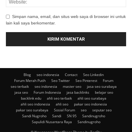
Simpan nama, email, dan situs web saya di browser ini untuk
lain kali saya berkomentar.
Blog
seo indonesia
Contact
Seo Linkedin
Forum Merah Putih
Seo Twitter
Seo Pinterest
Forum
seo terbaik
seo indonesia
master seo
jasa seo surabaya
jasa seo
Forum Indonesia
jasa backlinks
belajar seo
backlink edu
ahli seo terbaik
ahli seo surabaya
ahli seo indonesia
ahli seo
pakar seo indonesia
pakar seo surabaya
Sosial Forum
seo
seputar seo
Sandi Nugroho
Sandi
SN 95
Sandinugroho
Sapulidi Nusantara Raya
Sandinugroho