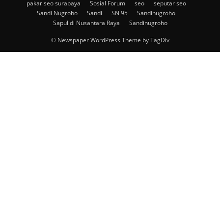
pakar seo surabaya
Sosial Forum
seo
seputar seo
Sandi Nugroho
Sandi
SN 95
Sandinugroho
Sapulidi Nusantara Raya
Sandinugroho
© Newspaper WordPress Theme by TagDiv