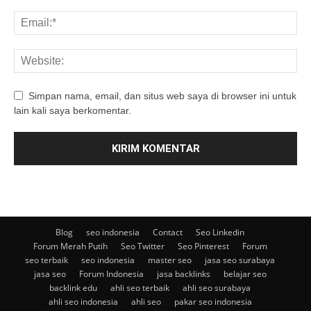
Simpan nama, email, dan situs web saya di browser ini untuk
lain kali saya berkomentar.
Blog
seo indonesia
Contact
Seo Linkedin
Forum Merah Putih
Seo Twitter
Seo Pinterest
Forum
seo terbaik
seo indonesia
master seo
jasa seo surabaya
jasa seo
Forum Indonesia
jasa backlinks
belajar seo
backlink edu
ahli seo terbaik
ahli seo surabaya
ahli seo indonesia
ahli seo
pakar seo indonesia