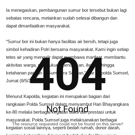
Ia menegaskan, pembangunan sumur bor tersebut bukan lagi
sebatas rencana, melainkan sudah selesai dibangun dan
dapat dimanfaatkan masyarakat.
“Sumur bor ini bukan hanya fasilitas air bersih, tetapi juga
simbol kehadiran Polri bersama masyarakat. Kami ingin setiap
404
tetes air yang mengalir dapat membawa manfaat, membantu
aktivitas warga, mendukung pendidikan, ibadah, hingga
ketahanan pangan di Sumatera Selatan,” ujar Kapolda Sumsel,
Jumat (8/5/26).
Menurut Kapolda, kegiatan ini merupakan bagian dari
rangkaian Polda Sumsel dalam menyambut Hari Bhayangkara
Not Found
ke-80 melalui berbagai kegiatan bakti dan prestasi untuk
masyarakat. Polda Sumsel juga melaksanakan berbagai
The resource requested could not be found on this server!
kegiatan sosial lainnya, seperti bedah rumah, donor darah,