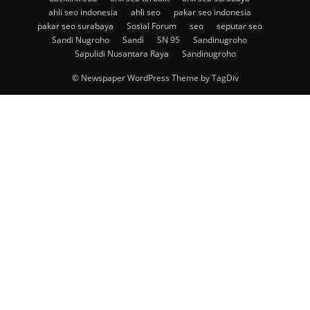
ahli seo indonesia
ahli seo
pakar seo indonesia
pakar seo surabaya
Sosial Forum
seo
seputar seo
Sandi Nugroho
Sandi
SN 95
Sandinugroho
Sapulidi Nusantara Raya
Sandinugroho
© Newspaper WordPress Theme by TagDiv