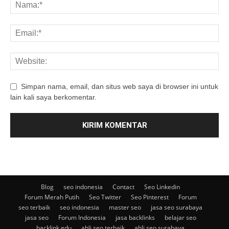
Simpan nama, email, dan situs web saya di browser ini untuk
lain kali saya berkomentar.
Blog
seo indonesia
Contact
Seo Linkedin
Forum Merah Putih
Seo Twitter
Seo Pinterest
Forum
seo terbaik
seo indonesia
master seo
jasa seo surabaya
jasa seo
Forum Indonesia
jasa backlinks
belajar seo
backlink edu
ahli seo terbaik
ahli seo surabaya