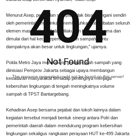
404
Menurut Asep, persoalan sampah tidak bisa ditangani sendiri
oleh pemerintah, melainkan membutuhkan keterlibatan seluruh
elemen masyarakat. “Kalau dilakukan bersama-sama dan
dimulai dari hal kecil seperti memilah sampah, tentu
dampaknya akan besar untuk lingkungan,” ujarnya.
Not Found
Polda Metro Jaya mendukung gerakan pilah sampah yang
diinisiasi Pemprov Jakarta sebagai upaya membangun
The resource requested could not be found on this server!
kesadaran masyarakat terhadap pentingnya menjaga
kebersihan lingkungan di tengah meningkatnya volume
sampah di TPST Bantargebang.
Kehadiran Asep bersama pejabat dan tokoh lainnya dalam
kegiatan tersebut menjadi bentuk sinergi antara Polri dan
pemerintah daerah dalam mendukung program kebersihan
lingkungan sekaligus rangkaian perayaan HUT ke-499 Jakarta