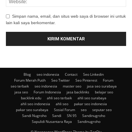
Simpan nama, email, dan situs web saya di browser ini untuk
lain kali saya berkomentar.
Blog
seo indonesia
Contact
Seo Linkedin
Forum Merah Putih
Seo Twitter
Seo Pinterest
Forum
seo terbaik
seo indonesia
master seo
jasa seo surabaya
jasa seo
Forum Indonesia
jasa backlinks
belajar seo
backlink edu
ahli seo terbaik
ahli seo surabaya
ahli seo indonesia
ahli seo
pakar seo indonesia
pakar seo surabaya
Sosial Forum
seo
seputar seo
Sandi Nugroho
Sandi
SN 95
Sandinugroho
Sapulidi Nusantara Raya
Sandinugroho
© Newspaper WordPress Theme by TagDiv