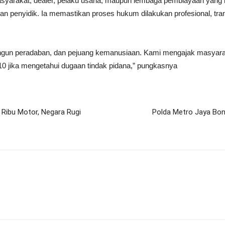
asyarakat, dealer, pelaku usaha, maupun lembaga pembiayaan yang 
gan penyidik. Ia memastikan proses hukum dilakukan profesional, t
angun peradaban, dan pejuang kemanusiaan. Kami mengajak masyarak
110 jika mengetahui dugaan tindak pidana,” pungkasnya
9 Ribu Motor, Negara Rugi
Polda Metro Jaya Bong