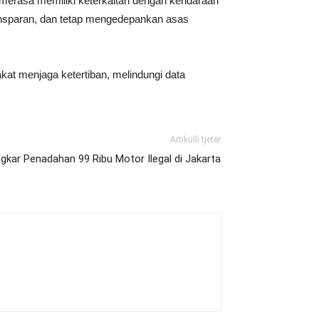
merasa memiliki keterkaitan dengan kendaraan
ransparan, dan tetap mengedepankan asas
at menjaga ketertiban, melindungi data
Artikulli tjetër
kar Penadahan 99 Ribu Motor Ilegal di Jakarta