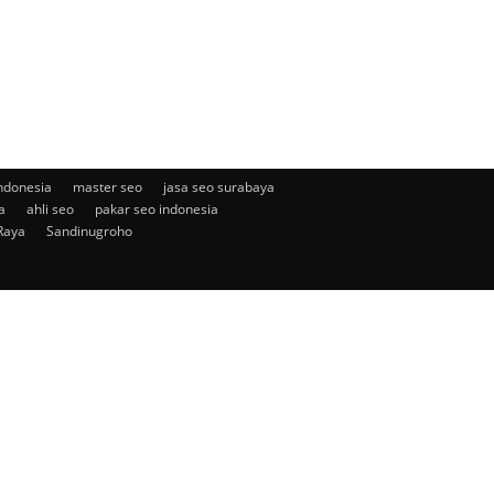
ndonesia
master seo
jasa seo surabaya
a
ahli seo
pakar seo indonesia
Raya
Sandinugroho