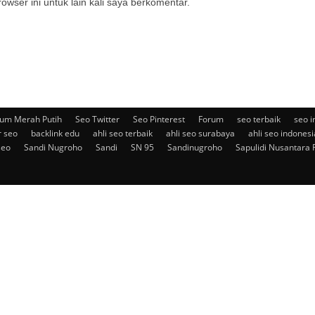
owser ini untuk lain kali saya berkomentar.
um Merah Putih
Seo Twitter
Seo Pinterest
Forum
seo terbaik
seo i
r seo
backlink edu
ahli seo terbaik
ahli seo surabaya
ahli seo indonesi
seo
Sandi Nugroho
Sandi
SN 95
Sandinugroho
Sapulidi Nusantara 