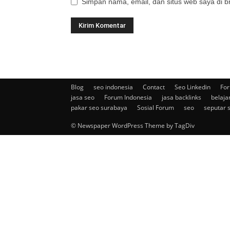
Simpan nama, email, dan situs web saya di br
Blog
seo indonesia
Contact
Seo Linkedin
For
jasa seo
Forum Indonesia
jasa backlinks
belaja
pakar seo surabaya
Sosial Forum
seo
seputar 
© Newspaper WordPress Theme by TagDiv