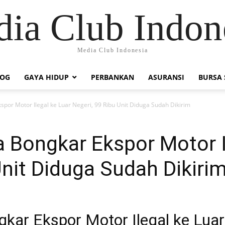
ia Club Indon
Media Club Indonesia
LOG
GAYA HIDUP
PERBANKAN
ASURANSI
BURSA
spor Motor Ilegal ke Luar Negeri, 99 Ribu Unit Diduga Sudah Dikirim
 Bongkar Ekspor Motor I
Unit Diduga Sudah Dikiri
kar Ekspor Motor Ilegal ke Luar 