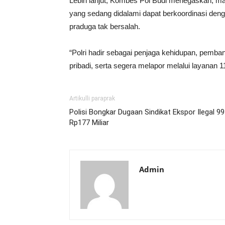
Lebih lanjut, Kombes Pol Budi menegaskan, m
yang sedang didalami dapat berkoordinasi den
praduga tak bersalah.
“Polri hadir sebagai penjaga kehidupan, pemb
pribadi, serta segera melapor melalui layanan 
Artikulli paraprak
Polisi Bongkar Dugaan Sindikat Ekspor Ilegal 9
Rp177 Miliar
Admin