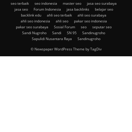
seo terbaik
seo indonesia
master seo
jasa seo surabaya
jasa seo
Forum Indonesia
jasa backlinks
belajar seo
backlink edu
ahli seo terbaik
ahli seo surabaya
ahli seo indonesia
ahli seo
pakar seo indonesia
pakar seo surabaya
Sosial Forum
seo
seputar seo
Sandi Nugroho
Sandi
SN 95
Sandinugroho
Sapulidi Nusantara Raya
Sandinugroho
© Newspaper WordPress Theme by TagDiv