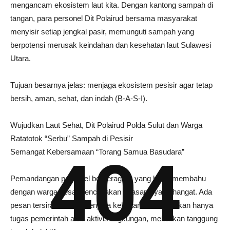
mengancam ekosistem laut kita. Dengan kantong sampah di
tangan, para personel Dit Polairud bersama masyarakat
menyisir setiap jengkal pasir, memunguti sampah yang
berpotensi merusak keindahan dan kesehatan laut Sulawesi
Utara.
Tujuan besarnya jelas: menjaga ekosistem pesisir agar tetap
bersih, aman, sehat, dan indah (B-A-S-I).
Wujudkan Laut Sehat, Dit Polairud Polda Sulut dan Warga
Ratatotok “Serbu” Sampah di Pesisir
Semangat Kebersamaan “Torang Samua Basudara”
404
Pemandangan personel berseragam yang bahu-membahu
dengan warga desa menciptakan suasana yang hangat. Ada
pesan tersirat bahwa menjaga kelestarian alam bukan hanya
tugas pemerintah atau aktivis lingkungan, melainkan tanggung