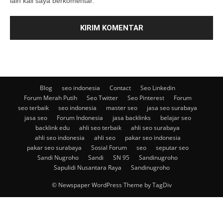
lain kali saya berkomentar.
Blog
seo indonesia
Contact
Seo Linkedin
Forum Merah Putih
Seo Twitter
Seo Pinterest
Forum
seo terbaik
seo indonesia
master seo
jasa seo surabaya
jasa seo
Forum Indonesia
jasa backlinks
belajar seo
backlink edu
ahli seo terbaik
ahli seo surabaya
ahli seo indonesia
ahli seo
pakar seo indonesia
pakar seo surabaya
Sosial Forum
seo
seputar seo
Sandi Nugroho
Sandi
SN 95
Sandinugroho
Sapulidi Nusantara Raya
Sandinugroho
© Newspaper WordPress Theme by TagDiv