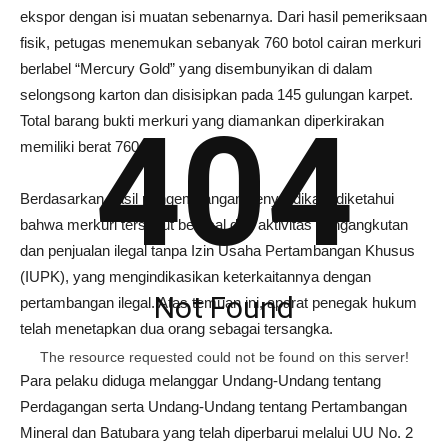
ekspor dengan isi muatan sebenarnya. Dari hasil pemeriksaan
fisik, petugas menemukan sebanyak 760 botol cairan merkuri
berlabel “Mercury Gold” yang disembunyikan di dalam
selongsong karton dan disisipkan pada 145 gulungan karpet.
404
Total barang bukti merkuri yang diamankan diperkirakan
memiliki berat 760 Kg.
Berdasarkan hasil pengembangan penyelidikan, diketahui
bahwa merkuri tersebut berasal dari aktivitas pengangkutan
dan penjualan ilegal tanpa Izin Usaha Pertambangan Khusus
(IUPK), yang mengindikasikan keterkaitannya dengan
Not Found
pertambangan ilegal. Atas temuan ini, aparat penegak hukum
telah menetapkan dua orang sebagai tersangka.
The resource requested could not be found on this server!
Para pelaku diduga melanggar Undang-Undang tentang
Perdagangan serta Undang-Undang tentang Pertambangan
Mineral dan Batubara yang telah diperbarui melalui UU No. 2