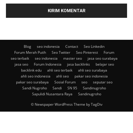
Blog
seo indonesia
Contact
Seo Linkedin
Forum Merah Putih
Seo Twitter
Seo Pinterest
Forum
seo terbaik
seo indonesia
master seo
jasa seo surabaya
jasa seo
Forum Indonesia
jasa backlinks
belajar seo
backlink edu
ahli seo terbaik
ahli seo surabaya
ahli seo indonesia
ahli seo
pakar seo indonesia
pakar seo surabaya
Sosial Forum
seo
seputar seo
Sandi Nugroho
Sandi
SN 95
Sandinugroho
Sapulidi Nusantara Raya
Sandinugroho
© Newspaper WordPress Theme by TagDiv