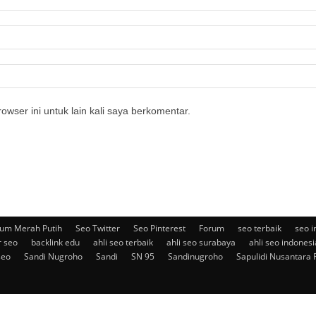
owser ini untuk lain kali saya berkomentar.
um Merah Putih
Seo Twitter
Seo Pinterest
Forum
seo terbaik
seo i
r seo
backlink edu
ahli seo terbaik
ahli seo surabaya
ahli seo indonesi
seo
Sandi Nugroho
Sandi
SN 95
Sandinugroho
Sapulidi Nusantara 