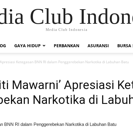
ia Club Indon
Media Club Indonesia
LOG
GAYA HIDUP
PERBANKAN
ASURANSI
BURSA
i’ Apresiasi Ketegasan BNN RI dalam Penggerebekan Narkotika di Labuhan Batu
iti Mawarni’ Apresiasi K
ekan Narkotika di Labu
asan BNN RI dalam Penggerebekan Narkotika di Labuhan Batu