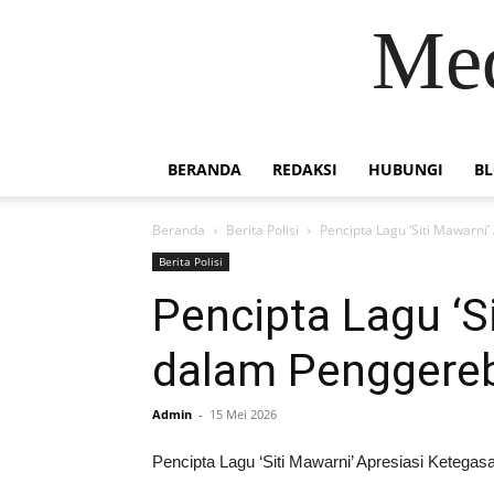
Med
BERANDA
REDAKSI
HUBUNGI
B
Beranda
Berita Polisi
Pencipta Lagu ‘Siti Mawarn
Berita Polisi
Pencipta Lagu ‘S
dalam Penggereb
Admin
-
15 Mei 2026
Pencipta Lagu ‘Siti Mawarni’ Apresiasi Keteg