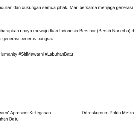
ulian dan dukungan semua pihak. Mari bersama menjaga generasi m
 diharapkan upaya mewujudkan Indonesia Bersinar (Bersih Narkoba) 
gi generasi penerus bangsa.
umanity #SitiMawarni #LabuhanBatu
arni’ Apresiasi Ketegasan
Ditreskrimum Polda Metro
uhan Batu