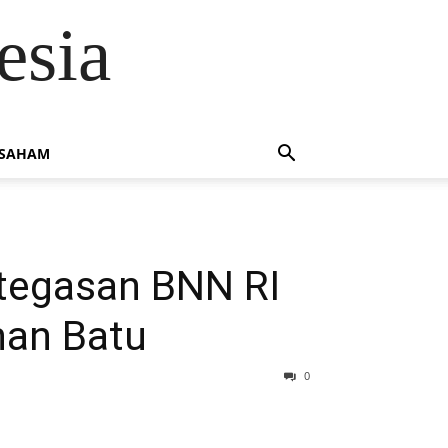
esia
 SAHAM
etegasan BNN RI
han Batu
0