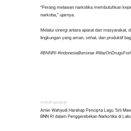
“Perang melawan narkotika membutuhkan keped
narkoba,” ujarnya.
Melalui sinergi antara aparat dan masyarakat,
lingkungan yang aman, sehat, dan produktif ba
#BNNRI #IndonesiaBersinar #WarOnDrugsForH
Artikulli paraprak
Amin Wahyudi Harahap Pencipta Lagu ‘Siti Maw
BNN RI dalam Penggerebekan Narkotika di Lab