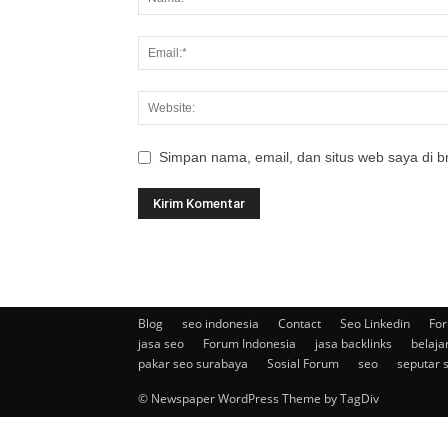
Simpan nama, email, dan situs web saya di br
Blog
seo indonesia
Contact
Seo Linkedin
For
jasa seo
Forum Indonesia
jasa backlinks
belaja
pakar seo surabaya
Sosial Forum
seo
seputar 
© Newspaper WordPress Theme by TagDiv