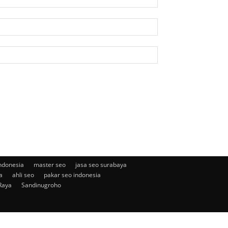
ndonesia
master seo
jasa seo surabaya
a
ahli seo
pakar seo indonesia
Raya
Sandinugroho