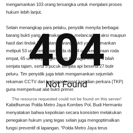
mengamankan 103 orang tersangka untuk menjalani proses
hukum lebih lanjut.
404
Selain menangkap para pelaku, penyidik menyita berbagai
barang bukti yang digunakan untuk melancarkan aksi maupun
hasil dari tindak kejahatan. Barang bukti yang diamankan
meliputi 53 unit kendaraan roda dua, 4 unit kendaraan roda
empat, 65 unit telepon genggam berbagai merek, 8 bilah
senjata tajam, serta 5 pucuk senjata api beserta 27 butir
peluru. Tim penyidik juga telah mengamankan sejumlah
rekaman CCTV dari berbagai tempat kejadian perkara (TKP)
Not Found
guna memperkuat alat bukti primer.
The resource requested could not be found on this server!
Kabidhumas Polda Metro Jaya Kombes Pol. Budi Hermanto
menyatakan bahwa kepolisian secara konsisten melakukan
penegakan hukum yang tegas selain juga mengoptimalkan
fungsi preventif di lapangan. “Polda Metro Jaya terus