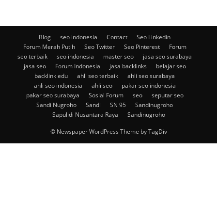
Blog
seo indonesia
Contact
Seo Linkedin
Forum Merah Putih
Seo Twitter
Seo Pinterest
Forum
seo terbaik
seo indonesia
master seo
jasa seo surabaya
jasa seo
Forum Indonesia
jasa backlinks
belajar seo
backlink edu
ahli seo terbaik
ahli seo surabaya
ahli seo indonesia
ahli seo
pakar seo indonesia
pakar seo surabaya
Sosial Forum
seo
seputar seo
Sandi Nugroho
Sandi
SN 95
Sandinugroho
Sapulidi Nusantara Raya
Sandinugroho
© Newspaper WordPress Theme by TagDiv