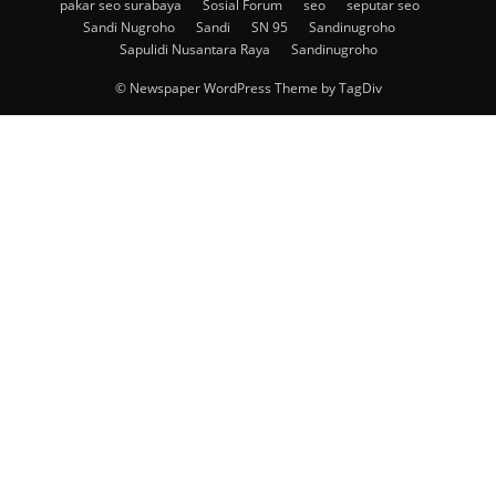
pakar seo surabaya
Sosial Forum
seo
seputar seo
Sandi Nugroho
Sandi
SN 95
Sandinugroho
Sapulidi Nusantara Raya
Sandinugroho
© Newspaper WordPress Theme by TagDiv