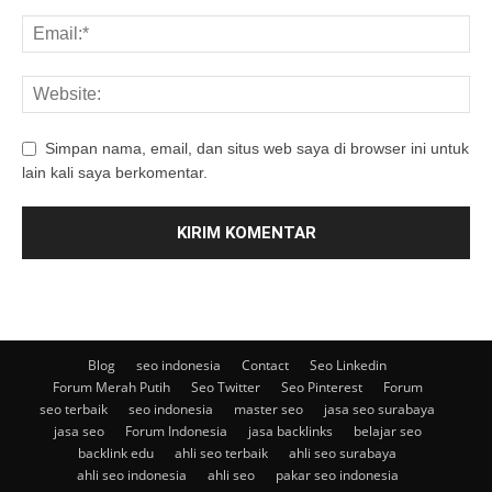
Simpan nama, email, dan situs web saya di browser ini untuk
lain kali saya berkomentar.
Blog
seo indonesia
Contact
Seo Linkedin
Forum Merah Putih
Seo Twitter
Seo Pinterest
Forum
seo terbaik
seo indonesia
master seo
jasa seo surabaya
jasa seo
Forum Indonesia
jasa backlinks
belajar seo
backlink edu
ahli seo terbaik
ahli seo surabaya
ahli seo indonesia
ahli seo
pakar seo indonesia