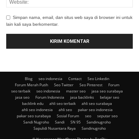
Simpan nama, email, dan situs web saya di browser ini untuk
lain kali saya berkomentar.
Blog
seo indonesia
Contact
Seo Linkedin
Forum Merah Putih
Seo Twitter
Seo Pinterest
Forum
seo terbaik
seo indonesia
master seo
jasa seo surabaya
jasa seo
Forum Indonesia
jasa backlinks
belajar seo
backlink edu
ahli seo terbaik
ahli seo surabaya
ahli seo indonesia
ahli seo
pakar seo indonesia
pakar seo surabaya
Sosial Forum
seo
seputar seo
Sandi Nugroho
Sandi
SN 95
Sandinugroho
Sapulidi Nusantara Raya
Sandinugroho