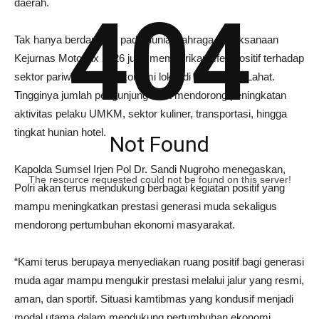
daerah.
404
Tak hanya berdampak pada dunia olahraga, pelaksanaan
Kejurnas Motoprix 2026 juga memberikan efek positif terhadap
sektor pariwisata dan ekonomi lokal di Kabupaten Lahat.
Tingginya jumlah pengunjung turut mendorong peningkatan
aktivitas pelaku UMKM, sektor kuliner, transportasi, hingga
tingkat hunian hotel.
Not Found
Kapolda Sumsel Irjen Pol Dr. Sandi Nugroho menegaskan,
The resource requested could not be found on this server!
Polri akan terus mendukung berbagai kegiatan positif yang
mampu meningkatkan prestasi generasi muda sekaligus
mendorong pertumbuhan ekonomi masyarakat.
“Kami terus berupaya menyediakan ruang positif bagi generasi
muda agar mampu mengukir prestasi melalui jalur yang resmi,
aman, dan sportif. Situasi kamtibmas yang kondusif menjadi
modal utama dalam mendukung pertumbuhan ekonomi