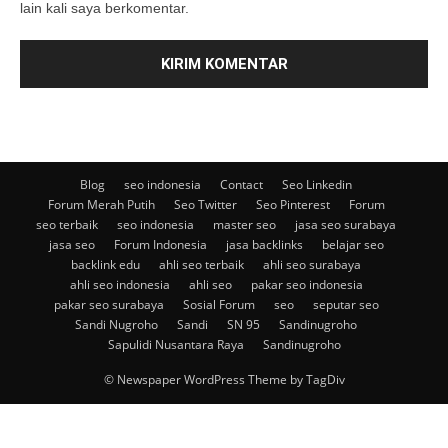
lain kali saya berkomentar.
Blog
seo indonesia
Contact
Seo Linkedin
Forum Merah Putih
Seo Twitter
Seo Pinterest
Forum
seo terbaik
seo indonesia
master seo
jasa seo surabaya
jasa seo
Forum Indonesia
jasa backlinks
belajar seo
backlink edu
ahli seo terbaik
ahli seo surabaya
ahli seo indonesia
ahli seo
pakar seo indonesia
pakar seo surabaya
Sosial Forum
seo
seputar seo
Sandi Nugroho
Sandi
SN 95
Sandinugroho
Sapulidi Nusantara Raya
Sandinugroho
© Newspaper WordPress Theme by TagDiv