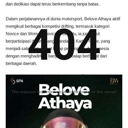
dan dedikasi dapat terus berkembang tanpa batas.
Dalam perjalanannya di dunia motorsport, Belove Athaya aktif
404
mengikuti berbagai kompetisi drifting, termasuk kategori
Novice dan Woman Novice. Selain itu, ia juga turut
berpartisipasi dalam ajang Mandalika Kartini Race, yang
menjadi salah satu event balap perempuan di Indonesia
dengan menghadirkan banyak pembalap berbakat dari
berbagai daerah.
Not Found
The resource requested could not be found on this server!