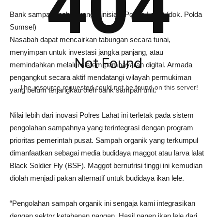
404
Bank sampah mobile yang diinisiasi Polres Lahat (dok. Polda
Sumsel)
Nasabah dapat mencairkan tabungan secara tunai,
menyimpan untuk investasi jangka panjang, atau
Not Found
memindahkan melalui sistem pembayaran digital. Armada
pengangkut secara aktif mendatangi wilayah permukiman
The resource requested could not be found on this server!
yang belum terjangkau oleh bank sampah unit.
Nilai lebih dari inovasi Polres Lahat ini terletak pada sistem
pengolahan sampahnya yang terintegrasi dengan program
prioritas pemerintah pusat. Sampah organik yang terkumpul
dimanfaatkan sebagai media budidaya maggot atau larva lalat
Black Soldier Fly (BSF). Maggot bernutrisi tinggi ini kemudian
diolah menjadi pakan alternatif untuk budidaya ikan lele.
“Pengolahan sampah organik ini sengaja kami integrasikan
dengan sektor ketahanan pangan. Hasil panen ikan lele dari