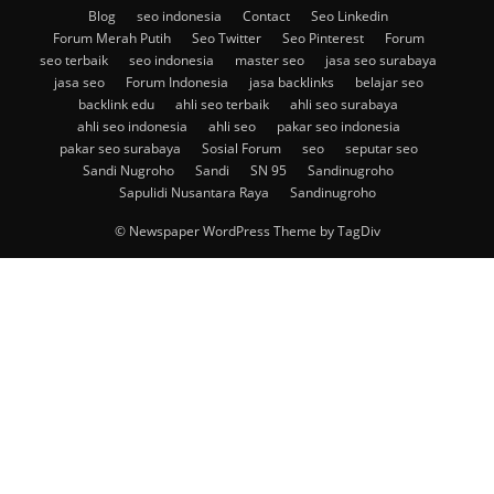
Blog
seo indonesia
Contact
Seo Linkedin
Forum Merah Putih
Seo Twitter
Seo Pinterest
Forum
seo terbaik
seo indonesia
master seo
jasa seo surabaya
jasa seo
Forum Indonesia
jasa backlinks
belajar seo
backlink edu
ahli seo terbaik
ahli seo surabaya
ahli seo indonesia
ahli seo
pakar seo indonesia
pakar seo surabaya
Sosial Forum
seo
seputar seo
Sandi Nugroho
Sandi
SN 95
Sandinugroho
Sapulidi Nusantara Raya
Sandinugroho
© Newspaper WordPress Theme by TagDiv