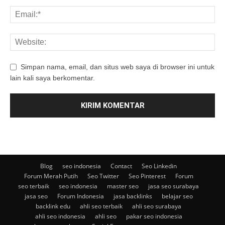
Simpan nama, email, dan situs web saya di browser ini untuk
lain kali saya berkomentar.
Blog
seo indonesia
Contact
Seo Linkedin
Forum Merah Putih
Seo Twitter
Seo Pinterest
Forum
seo terbaik
seo indonesia
master seo
jasa seo surabaya
jasa seo
Forum Indonesia
jasa backlinks
belajar seo
backlink edu
ahli seo terbaik
ahli seo surabaya
ahli seo indonesia
ahli seo
pakar seo indonesia