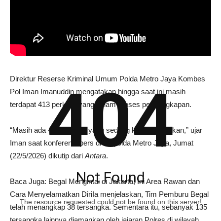
Direktur Reserse Kriminal Umum Polda Metro Jaya Kombes
404
Pol Iman Imanuddin mengatakan hingga saat ini masih
terdapat 413 perkara yang dalam proses pengungkapan.
“Masih ada 413 perkara yang sedang kami selesaikan,” ujar
Iman saat konferensi pers di Mapolda Metro Jaya, Jumat
(22/5/2026) dikutip dari
Antara
.
Not Found
Baca Juga: Begal Mengintai di Jakarta, Ini Area Rawan dan
Cara Menyelamatkan DiriIa menjelaskan, Tim Pemburu Begal
The resource requested could not be found on this server!
telah menangkap 38 tersangka. Sementara itu, sebanyak 135
tersangka lainnya diamankan oleh jajaran Polres di wilayah