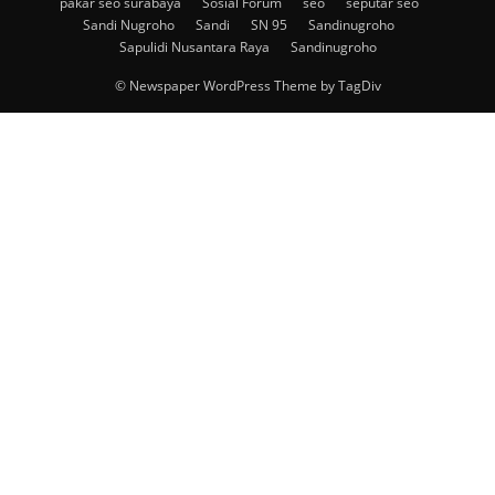
pakar seo surabaya
Sosial Forum
seo
seputar seo
Sandi Nugroho
Sandi
SN 95
Sandinugroho
Sapulidi Nusantara Raya
Sandinugroho
© Newspaper WordPress Theme by TagDiv