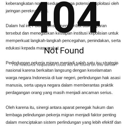
404
keberangkatan nonprosedural hingga potensi eksploitasi oleh
jaringan perekrut ilegal.
Dalam hal ini, Polda Sumsel menyambut baik paparan
tersebut dan menegaskan kesiapan institusi kepolisian untuk
memperkuat langkah-langkah pencegahan, penindakan, serta
edukasi kepada masyarakat.
Not Found
Perlindungan pekerja migran menjadi salah satu isu strategis
The resource requested could not be found on this server!
nasional karena berkaitan langsung dengan keselamatan
warga negara Indonesia di luar negeri, perlindungan hak asasi
manusia, serta upaya negara dalam memberantas praktik
perdagangan orang yang masih menjadi ancaman serius.
Oleh karena itu, sinergi antara aparat penegak hukum dan
lembaga pelindungan pekerja migran menjadi faktor penting
dalam menciptakan sistem perlindungan yang lebih efektif dan