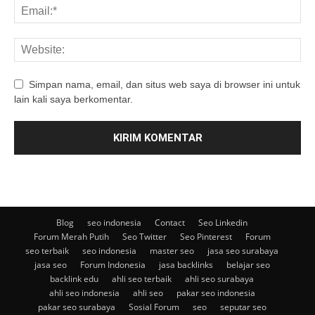
Simpan nama, email, dan situs web saya di browser ini untuk
lain kali saya berkomentar.
Blog
seo indonesia
Contact
Seo Linkedin
Forum Merah Putih
Seo Twitter
Seo Pinterest
Forum
seo terbaik
seo indonesia
master seo
jasa seo surabaya
jasa seo
Forum Indonesia
jasa backlinks
belajar seo
backlink edu
ahli seo terbaik
ahli seo surabaya
ahli seo indonesia
ahli seo
pakar seo indonesia
pakar seo surabaya
Sosial Forum
seo
seputar seo