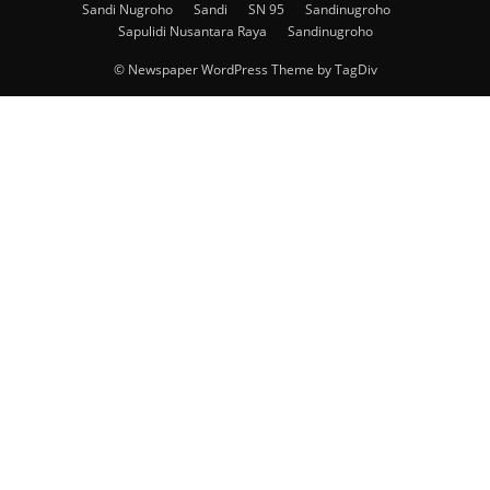
Sandi Nugroho
Sandi
SN 95
Sandinugroho
Sapulidi Nusantara Raya
Sandinugroho
© Newspaper WordPress Theme by TagDiv