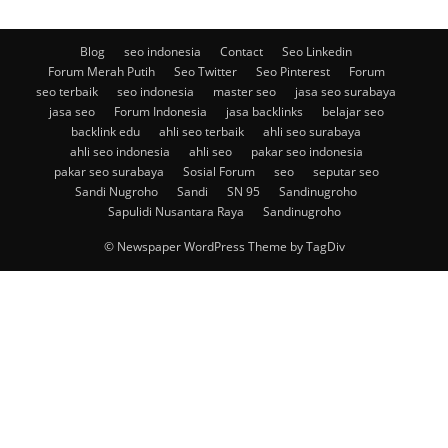
Blog
seo indonesia
Contact
Seo Linkedin
Forum Merah Putih
Seo Twitter
Seo Pinterest
Forum
seo terbaik
seo indonesia
master seo
jasa seo surabaya
jasa seo
Forum Indonesia
jasa backlinks
belajar seo
backlink edu
ahli seo terbaik
ahli seo surabaya
ahli seo indonesia
ahli seo
pakar seo indonesia
pakar seo surabaya
Sosial Forum
seo
seputar seo
Sandi Nugroho
Sandi
SN 95
Sandinugroho
Sapulidi Nusantara Raya
Sandinugroho
© Newspaper WordPress Theme by TagDiv