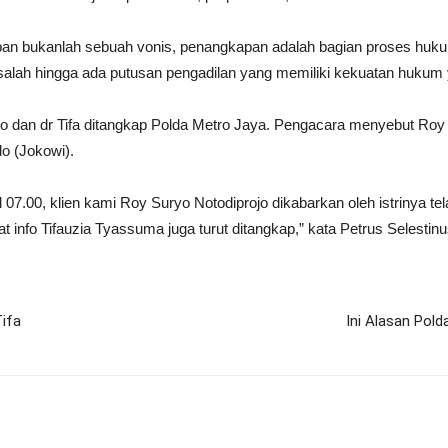
n bukanlah sebuah vonis, penangkapan adalah bagian proses hukum
ersalah hingga ada putusan pengadilan yang memiliki kekuatan hukum 
an dr Tifa ditangkap Polda Metro Jaya. Pengacara menyebut Roy Su
o (Jokowi).
ul 07.00, klien kami Roy Suryo Notodiprojo dikabarkan oleh istrinya t
info Tifauzia Tyassuma juga turut ditangkap,” kata Petrus Selestin
Tifa
Ini Alasan Pol