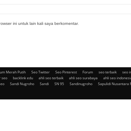
owser ini untuk lain kali saya berkomentar.
um Merah Putih
Seo Twitter
Seo Pinterest
Forum
seo terbaik
seo i
r seo
backlink edu
ahli seo terbaik
ahli seo surabaya
ahli seo indonesi
seo
Sandi Nugroho
Sandi
SN 95
Sandinugroho
Sapulidi Nusantara 