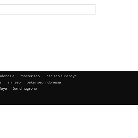
ndonesia
master seo
jasa seo surabaya
a
ahli seo
pakar seo indonesia
Raya
Sandinugroho