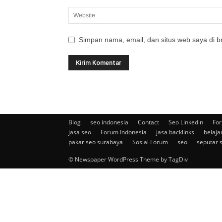
Simpan nama, email, dan situs web saya di br
Blog
seo indonesia
Contact
Seo Linkedin
For
jasa seo
Forum Indonesia
jasa backlinks
belaja
pakar seo surabaya
Sosial Forum
seo
seputar 
© Newspaper WordPress Theme by TagDiv