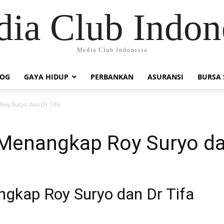
ia Club Indon
Media Club Indonesia
LOG
GAYA HIDUP
PERBANKAN
ASURANSI
BURSA
 Roy Suryo dan Dr Tifa
i Menangkap Roy Suryo da
angkap Roy Suryo dan Dr Tifa