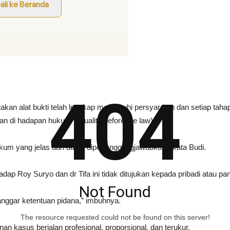
404
takan alat bukti telah lengkap memenuhi persyaratan dan setiap ta
n di hadapan hukum (equality before the law).
kum yang jelas dan dapat dipertanggungjawabkan,” kata Budi.
p Roy Suryo dan dr Tifa ini tidak ditujukan kepada pribadi atau p
Not Found
nggar ketentuan pidana,” imbuhnya.
The resource requested could not be found on this server!
 kasus berjalan profesional, proporsional, dan terukur.